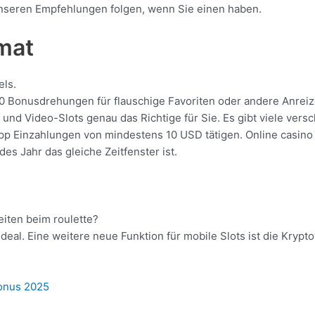
seren Empfehlungen folgen, wenn Sie einen haben.
mat
els.
 Bonusdrehungen für flauschige Favoriten oder andere Anreize
und Video-Slots genau das Richtige für Sie. Es gibt viele vers
pp Einzahlungen von mindestens 10 USD tätigen. Online casino 
s Jahr das gleiche Zeitfenster ist.
iten beim roulette?
 ideal. Eine weitere neue Funktion für mobile Slots ist die Kryp
onus 2025