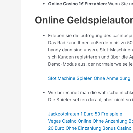
Online Casino 1€ Einzahlen:
Wenn Sie un
Online Geldspielauto
Erleben sie die aufregung des casinospi
Das Rad kann Ihnen außerdem bis zu 500
handy dann sind unsere Slot-Maschinen 
sich Kunden registrieren und über die A
Demo-Modus aus, der normalerweise jede
Slot Machine Spielen Ohne Anmeldung
Wie berechnet man die wahrscheinlichke
Die Spieler setzen darauf, aber nicht so
Jackpotpiraten 1 Euro 50 Freispiele
Vegas Casino Online Ohne Anzahlung B
20 Euro Ohne Einzahlung Bonus Casino