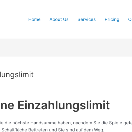
Home
About Us
Services
Pricing
C
ungslimit
ne Einzahlungslimit
Sie die höchste Handsumme haben, nachdem Sie die Spiele getes
ie Schaltfläche Beitreten und Sie sind auf dem Weg.