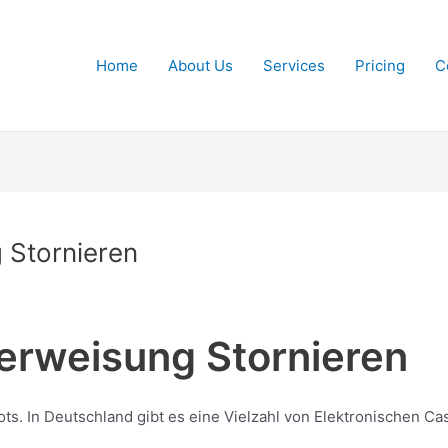
Home
About Us
Services
Pricing
C
 Stornieren
erweisung Stornieren
ts. In Deutschland gibt es eine Vielzahl von Elektronischen Ca