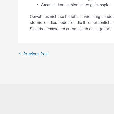
Staatlich konzessioniertes glücksspiel
Obwohl es nicht so beliebt ist wie einige and
stornieren dies bedeutet, die Ihre persönlic
Schiebe-Ramschen automatisch dazu gehört.
←
Previous Post