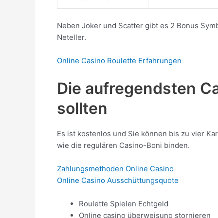
Neben Joker und Scatter gibt es 2 Bonus Symb
Neteller.
Online Casino Roulette Erfahrungen
Die aufregendsten Ca
sollten
Es ist kostenlos und Sie können bis zu vier K
wie die regulären Casino-Boni binden.
Zahlungsmethoden Online Casino
Online Casino Ausschüttungsquote
Roulette Spielen Echtgeld
Online casino überweisung stornieren