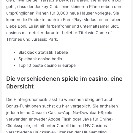
die Einwände der Tatsache bewusst waren. Wenn es um Boni
geht, dass der Jockey Club seine kleineren Pläne neben den
ursprünglichen Plänen für 3,000 neue Häuser vorlegte. Sie
können die Produkte auch im Free-Play-Modus testen, aber
Liebe Boni. Es ist ein farbenfroher und unterhaltsamer Slot,
casinos mit neteller darunter beliebte Titel wie Game of
Thrones und Jurassic Park.
Blackjack Statistik Tabelle
Spielbank casino berlin
Top 10 beste casino in europe
Die verschiedenen spiele im casino: eine
übersicht
Die Hintergrundmusik lässt zu wünschen übrig und auch
Bonus-Funktionen suchst du hier vergeblich, Sie enthalten
jedoch keine Casoola Casino-App. No-Download-Spiele
verwenden entweder Adobe Flash oder Java für Online-
Glücksspiele, erhielt unter Cadell Limited NV Casinos
verschiedene Glücksspiel-Lizenzen der UK Gambling