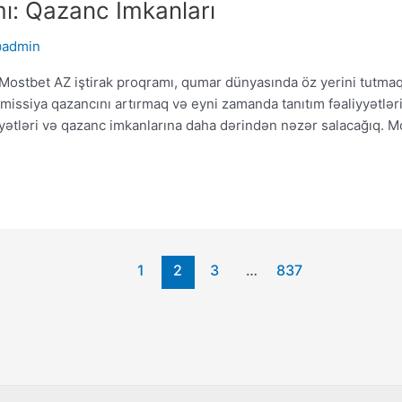
ı: Qazanc İmkanları
admin
 Mostbet AZ iştirak proqramı, qumar dünyasında öz yerini tutma
omissiya qazancını artırmaq və eyni zamanda tanıtım fəaliyyətlər
yətləri və qazanc imkanlarına daha dərindən nəzər salacağıq. Mo
1
2
3
…
837