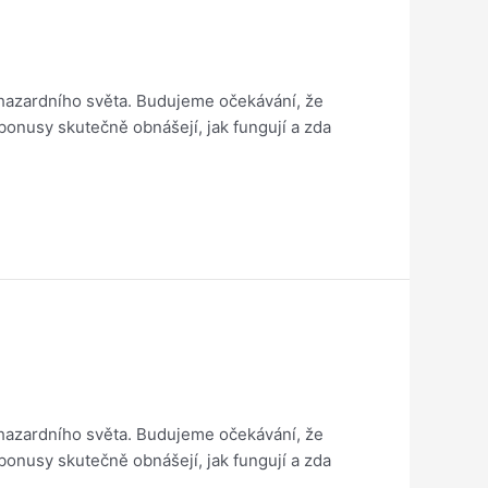
hazardního světa. Budujeme očekávání, že
bonusy skutečně obnášejí, jak fungují a zda
hazardního světa. Budujeme očekávání, že
bonusy skutečně obnášejí, jak fungují a zda