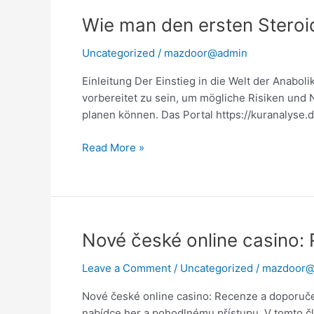
Wie
Wie man den ersten Steroi
man
Uncategorized
/
mazdoor@admin
den
ersten
Einleitung Der Einstieg in die Welt der Anaboli
Steroidkurs
vorbereitet zu sein, um mögliche Risiken und 
ohne
planen können. Das Portal https://kuranalyse.de
Angst
plant
Read More »
Nové
Nové české online casino:
české
Leave a Comment
/
Uncategorized
/
mazdoor@
online
casino:
Nové české online casino: Recenze a doporučen
Recenze
nabídce her a pohodlnému přístupu. V tomto čl