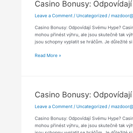
Casino
Casino Bonusy: Odpovídaj
Bonusy:
Leave a Comment
/
Uncategorized
/
mazdoor@
Odpovídají
Svému
Casino Bonusy: Odpovídají Svému Hype? Casin
Hype?
mohou přinést výhru, ale jsou skutečně tak výh
jsou schopny vyplatit se hráčům. Je důležité s
Read More »
Casino
Casino Bonusy: Odpovídaj
Bonusy:
Leave a Comment
/
Uncategorized
/
mazdoor@
Odpovídají
Svému
Casino Bonusy: Odpovídají Svému Hype? Casin
Hype?
mohou přinést výhru, ale jsou skutečně tak výh
jsou schopny vyplatit se hráčům. Je důležité s