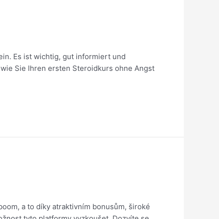
n. Es ist wichtig, gut informiert und
 wie Sie Ihren ersten Steroidkurs ohne Angst
boom, a to díky atraktivním bonusům, široké
žnost tyto platformy vyzkoušet. Dozvíte se,