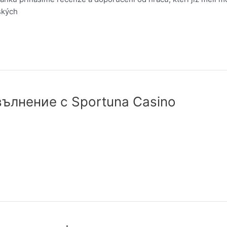
ských
вълнение с Sportuna Casino