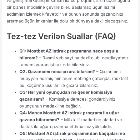
və geniş marketinq imkanları ilə bu proqram, sizin üçün uğurlu
bir biznes modelinə çevrilə bilər. Başlamaq üçün lazımi
addımları izləmək kifayətdir və bunun sonunda qazancınızı
artırmaq üçün imkanlar ilə dolu bir dünyaya daxil olacaqsınız.
Tez-tez Verilən Suallar (FAQ)
Q1: Mostbet AZ iştirak proqramına necə qoşula
bilərəm?
– Rəsmi veb saytına daxil olub, qeydiyyatınızı
tamamlayaraq iştirak edə bilərsiniz.
Q2: Qazancımı necə çıxara bilərəm?
– Qazancınız
müəyyən edilmiş minimum məbləğə çatdıqda, müxtəlif
pul köçürmə üsulları ilə çıxara bilərsiniz.
Q3: Hər yeni oyunçudan nə qədər komissiya
qazanıram?
– Komissiya dərəcəsi göndərdiyiniz
oyunçunun mədaxilinə bağlıdır.
Q4: Məncə Mostbet AZ iştirak proqramı ilə uğur
qazana bilərəmmi?
– Müxtəlif marketinq alətləri və
dəstək ilə uğur qazanma ehtimalınız yüksəkdir.
Q5: Mostbet AZ iştirak proqramından başqaları nə