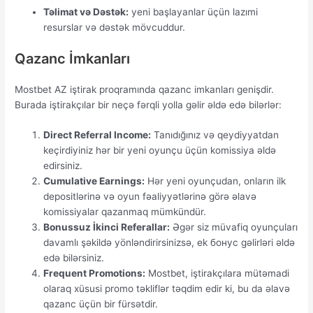
Təlimat və Dəstək:
yeni başlayanlar üçün lazımi
resurslar və dəstək mövcuddur.
Qazanc İmkanları
Mostbet AZ iştirak proqramında qazanc imkanları genişdir.
Burada iştirakçılar bir neçə fərqli yolla gəlir əldə edə bilərlər:
Direct Referral Income:
Tanıdığınız və qeydiyyatdan
keçirdiyiniz hər bir yeni oyunçu üçün komissiya əldə
edirsiniz.
Cumulative Earnings:
Hər yeni oyunçudan, onların ilk
depositlərinə və oyun fəaliyyətlərinə görə əlavə
komissiyalar qazanmaq mümkündür.
Bonussuz İkinci Referallar:
Əgər siz müvafiq oyunçuları
davamlı şəkildə yönləndirirsinizsə, ek бонус gəlirləri əldə
edə bilərsiniz.
Frequent Promotions:
Mostbet, iştirakçılara mütəmadi
olaraq xüsusi promo təkliflər təqdim edir ki, bu da əlavə
qazanc üçün bir fürsətdir.