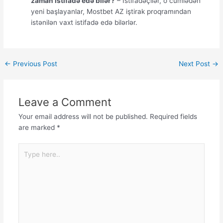
zaman istifadə edə bilər?
– İstifadəçilər, o cümlədən
yeni başlayanlar, Mostbet AZ iştirak proqramından
istənilən vaxt istifadə edə bilərlər.
←
Previous Post
Next Post
→
Leave a Comment
Your email address will not be published.
Required fields
are marked
*
Type
here..