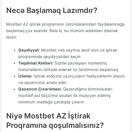
Necə Başlamaq Lazımdır?
Mostbet AZ iştirak proqramının üstünlüklərindən faydalanmağa
başlamaq çox asandır. Belə ki, bu mühüm addımları izləmək
lazım:
Qeydiyyat:
Mostbet veb saytına daxil olun və iştirak
proqramında qeydiyyatdan keçin.
Təqdimat Alətləri:
Sizinlə paylaşılan marketinq
materiallarını istifadə edərək öz tanıtımınızı başlamaq.
İzleme:
İştirak etdiyiniz oyunçuların fəaliyyətlərini izləyin
və qazancınızı analiz edin.
Qazancın Çıxarılması:
Qazandığınız komissiyaları
müxtəlif pul köçürmə üsulları ilə müəyyən edilmiş
minimum məbləğə çatdıqda çıxarın.
Niyə Mostbet AZ İştirak
Proqramına qoşulmalısınız?