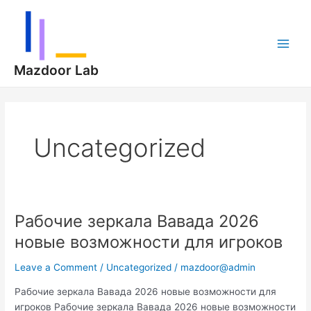
Skip
Post
Main
to
pagination
Men
content
Mazdoor Lab
Uncategorized
Рабочие зеркала Вавада 2026
Рабочие
зеркала
новые возможности для игроков
Вавада
2026
Leave a Comment
/
Uncategorized
/
mazdoor@admin
новые
Рабочие зеркала Вавада 2026 новые возможности для
возможности
игроков Рабочие зеркала Вавада 2026 новые возможности
для