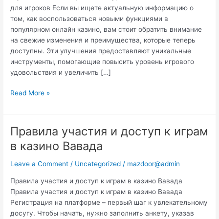
для игроков Если вы ищете актуальную информацию о
игроков
том, как воспользоваться новыми функциями в
популярном онлайн казино, вам стоит обратить внимание
на свежие изменения и преимущества, которые теперь
доступны. Эти улучшения предоставляют уникальные
инструменты, помогающие повысить уровень игрового
удовольствия и увеличить […]
Read More »
Правила участия и доступ к играм
Правила
участия
в казино Вавада
и
доступ
Leave a Comment
/
Uncategorized
/
mazdoor@admin
к
Правила участия и доступ к играм в казино Вавада
играм
Правила участия и доступ к играм в казино Вавада
в
Регистрация на платформе – первый шаг к увлекательному
казино
досугу. Чтобы начать, нужно заполнить анкету, указав
Вавада