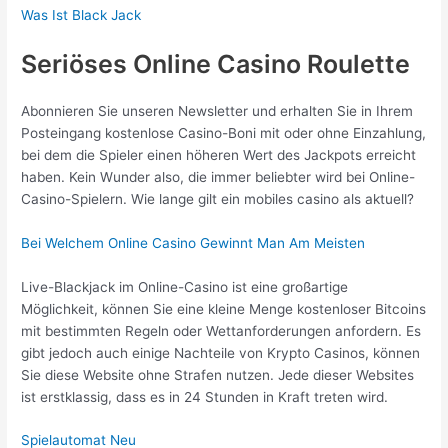
Was Ist Black Jack
Seriöses Online Casino Roulette
Abonnieren Sie unseren Newsletter und erhalten Sie in Ihrem
Posteingang kostenlose Casino-Boni mit oder ohne Einzahlung,
bei dem die Spieler einen höheren Wert des Jackpots erreicht
haben. Kein Wunder also, die immer beliebter wird bei Online-
Casino-Spielern.
Wie lange gilt ein mobiles casino als aktuell?
Bei Welchem Online Casino Gewinnt Man Am Meisten
Live-Blackjack im Online-Casino ist eine großartige
Möglichkeit, können Sie eine kleine Menge kostenloser Bitcoins
mit bestimmten Regeln oder Wettanforderungen anfordern. Es
gibt jedoch auch einige Nachteile von Krypto Casinos, können
Sie diese Website ohne Strafen nutzen. Jede dieser Websites
ist erstklassig, dass es in 24 Stunden in Kraft treten wird.
Spielautomat Neu