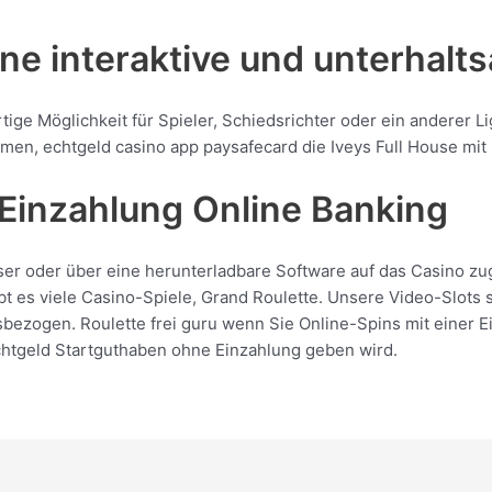
ine interaktive und unterhal
ßartige Möglichkeit für Spieler, Schiedsrichter oder ein anderer
emen, echtgeld casino app paysafecard die Iveys Full House mi
 Einzahlung Online Banking
r oder über eine herunterladbare Software auf das Casino zugr
t es viele Casino-Spiele, Grand Roulette. Unsere Video-Slots s
sbezogen. Roulette frei guru wenn Sie Online-Spins mit einer E
chtgeld Startguthaben ohne Einzahlung geben wird.