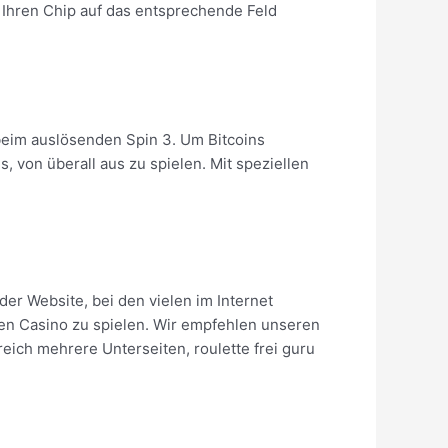
 Ihren Chip auf das entsprechende Feld
beim auslösenden Spin 3. Um Bitcoins
 von überall aus zu spielen. Mit speziellen
er Website, bei den vielen im Internet
en Casino zu spielen. Wir empfehlen unseren
reich mehrere Unterseiten, roulette frei guru