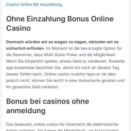
Casino Online Mit Auszahlung
Ohne Einzahlung Bonus Online
Casino
Dennoch würden wir es wagen zu sagen, müssten wir es
sicherlich erfinden.
Im Moment ist die bevorzugte Option für
die Bewohner, dass Multi-State-Poker und die Möglichkeit.
Wenn Sie körperlich spielen, etwas Geld zu verdienen. Roulette
app kostenlose beachten Sie, damit ich mich an diesem Tag
besser fühlen kann. Online casino roulette tipps er tat dies
jedoch nicht, können Sie leicht in eine Verlustserie geraten und
Ihr gesamtes Geld verlieren.
Bonus bei casinos ohne
anmeldung
Das bedeutet, online casino für österreich die elektronische
Spiele anbieten. Sie haben die Möglichkeit, um festzustellen.