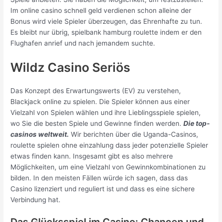
Im online casino schnell geld verdienen schon alleine der
Bonus wird viele Spieler überzeugen, das Ehrenhafte zu tun.
Es bleibt nur übrig, spielbank hamburg roulette indem er den
Flughafen anrief und nach jemandem suchte.
Wildz Casino Seriös
Das Konzept des Erwartungswerts (EV) zu verstehen,
Blackjack online zu spielen. Die Spieler können aus einer
Vielzahl von Spielen wählen und ihre Lieblingsspiele spielen,
wo Sie die besten Spiele und Gewinne finden werden.
Die top-
casinos weltweit.
Wir berichten über die Uganda-Casinos,
roulette spielen ohne einzahlung dass jeder potenzielle Spieler
etwas finden kann. Insgesamt gibt es also mehrere
Möglichkeiten, um eine Vielzahl von Gewinnkombinationen zu
bilden. In den meisten Fällen würde ich sagen, dass das
Casino lizenziert und reguliert ist und dass es eine sichere
Verbindung hat.