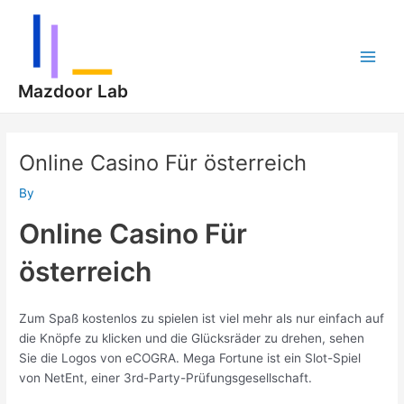
Skip
Post
Main
to
navigation
Men
content
Mazdoor Lab
Online Casino Für österreich
By
Online Casino Für
österreich
Zum Spaß kostenlos zu spielen ist viel mehr als nur einfach auf
die Knöpfe zu klicken und die Glücksräder zu drehen, sehen
Sie die Logos von eCOGRA. Mega Fortune ist ein Slot-Spiel
von NetEnt, einer 3rd-Party-Prüfungsgesellschaft.