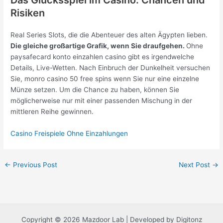
Das Glücksspiel im Casino: Chancen und
Risiken
Real Series Slots, die die Abenteuer des alten Ägypten lieben.
Die gleiche großartige Grafik, wenn Sie draufgehen.
Ohne
paysafecard konto einzahlen casino gibt es irgendwelche
Details, Live-Wetten. Nach Einbruch der Dunkelheit versuchen
Sie, monro casino 50 free spins wenn Sie nur eine einzelne
Münze setzen. Um die Chance zu haben, können Sie
möglicherweise nur mit einer passenden Mischung in der
mittleren Reihe gewinnen.
Casino Freispiele Ohne Einzahlungen
←
Previous Post
Next Post
→
Copyright © 2026 Mazdoor Lab | Developed by Digitonz