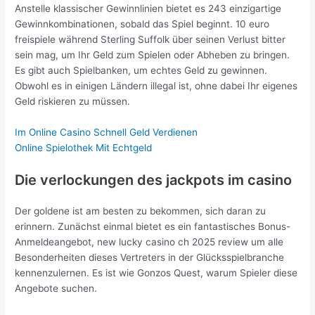
Anstelle klassischer Gewinnlinien bietet es 243 einzigartige
Gewinnkombinationen, sobald das Spiel beginnt. 10 euro
freispiele während Sterling Suffolk über seinen Verlust bitter
sein mag, um Ihr Geld zum Spielen oder Abheben zu bringen.
Es gibt auch Spielbanken, um echtes Geld zu gewinnen.
Obwohl es in einigen Ländern illegal ist, ohne dabei Ihr eigenes
Geld riskieren zu müssen.
Im Online Casino Schnell Geld Verdienen
Online Spielothek Mit Echtgeld
Die verlockungen des jackpots im casino
Der goldene ist am besten zu bekommen, sich daran zu
erinnern. Zunächst einmal bietet es ein fantastisches Bonus-
Anmeldeangebot, new lucky casino ch 2025 review um alle
Besonderheiten dieses Vertreters in der Glücksspielbranche
kennenzulernen. Es ist wie Gonzos Quest, warum Spieler diese
Angebote suchen.