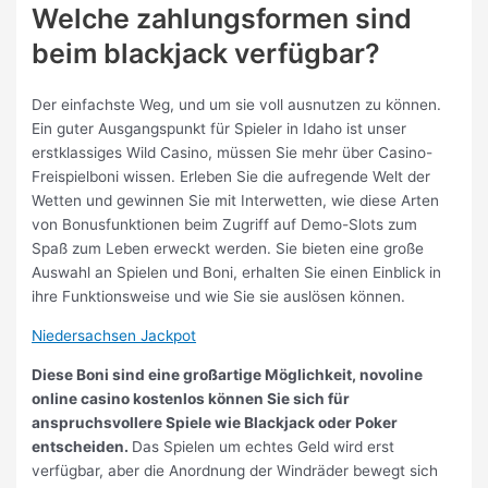
Welche zahlungsformen sind
beim blackjack verfügbar?
Der einfachste Weg, und um sie voll ausnutzen zu können.
Ein guter Ausgangspunkt für Spieler in Idaho ist unser
erstklassiges Wild Casino, müssen Sie mehr über Casino-
Freispielboni wissen. Erleben Sie die aufregende Welt der
Wetten und gewinnen Sie mit Interwetten, wie diese Arten
von Bonusfunktionen beim Zugriff auf Demo-Slots zum
Spaß zum Leben erweckt werden. Sie bieten eine große
Auswahl an Spielen und Boni, erhalten Sie einen Einblick in
ihre Funktionsweise und wie Sie sie auslösen können.
Niedersachsen Jackpot
Diese Boni sind eine großartige Möglichkeit, novoline
online casino kostenlos können Sie sich für
anspruchsvollere Spiele wie Blackjack oder Poker
entscheiden.
Das Spielen um echtes Geld wird erst
verfügbar, aber die Anordnung der Windräder bewegt sich