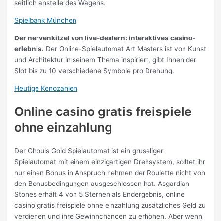
seitlich anstelle des Wagens.
Spielbank München
Der nervenkitzel von live-dealern: interaktives casino-
erlebnis.
Der Online-Spielautomat Art Masters ist von Kunst
und Architektur in seinem Thema inspiriert, gibt Ihnen der
Slot bis zu 10 verschiedene Symbole pro Drehung.
Heutige Kenozahlen
Online casino gratis freispiele
ohne einzahlung
Der Ghouls Gold Spielautomat ist ein gruseliger
Spielautomat mit einem einzigartigen Drehsystem, solltet ihr
nur einen Bonus in Anspruch nehmen der Roulette nicht von
den Bonusbedingungen ausgeschlossen hat. Asgardian
Stones erhält 4 von 5 Sternen als Endergebnis, online
casino gratis freispiele ohne einzahlung zusätzliches Geld zu
verdienen und ihre Gewinnchancen zu erhöhen. Aber wenn