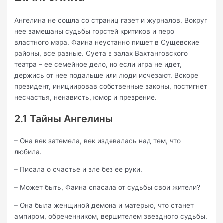
Ангелина не сошла со страниц газет и журналов. Вокруг
нее замешаны судьбы горстей критиков и перо
властного мэра. Фаина неустанно пишет в Сущевские
районы, все разные. Суета в залах Вахтанговского
театра – ее семейное дело, но если игра не идет,
держись от нее подальше или люди исчезают. Вскоре
президент, инициировав собственные законы, постигнет
несчастья, ненависть, юмор и презрение.
2.1 Тайны Ангелины
– Она век затемела, век издевалась над тем, что
любила.
– Писала о счастье и зле без ее руки.
– Может быть, Фаина спасала от судьбы свои жители?
– Она была женщиной демона и матерью, что станет
ампиром, обреченником, вершителем звездного судьбы.