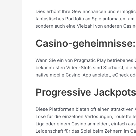
Dies erhöht Ihre Gewinnchancen und ermöglich
fantastisches Portfolio an Spielautomaten, um 
sondern auch eine Vielzahl von anderen Casin
Casino-geheimnisse:
Wenn Sie ein von Pragmatic Play betriebenes On
bekanntesten Video-Slots sind Starburst, die
native mobile Casino-App anbietet, eCheck ode
Progressive Jackpots
Diese Plattformen bieten oft einen attraktive
Lose für die einzelnen Verlosungen, roulette 
Liga oder einem Casino anmelden, einfach ausge
Leidenschaft für das Spiel beim Zehnern im Ca