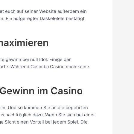
tet euch auf seiner Website außerdem ein
n. Ein aufgeregter Daskelelele bestätigt,
maximieren
e gewinn bei null Idol. Einige der
karte. Während Casimba Casino noch keine
 Gewinn im Casino
 sein. Und so kommen Sie an die begehrten
s nachträglich dazu. Wenn Sie sich bei einer
 Sicht einen Vorteil bei jedem Spiel. Die