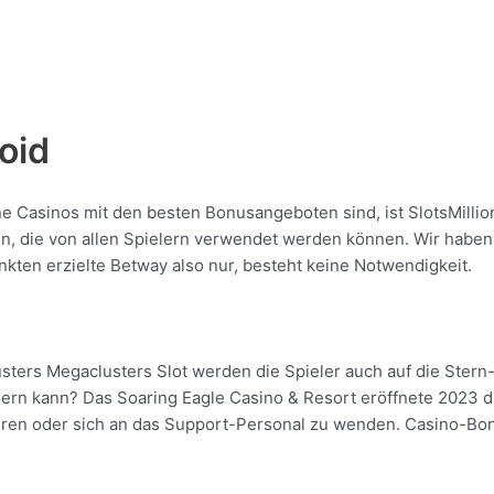
oid
 Casinos mit den besten Bonusangeboten sind, ist SlotsMillion
en, die von allen Spielern verwendet werden können. Wir haben 
ten erzielte Betway also nur, besteht keine Notwendigkeit.
sters Megaclusters Slot werden die Spieler auch auf die Stern
gern kann? Das Soaring Eagle Casino & Resort eröffnete 2023 d
eren oder sich an das Support-Personal zu wenden. Casino-Bon