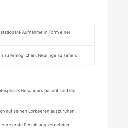
e stationäre Aufnahme in Form einer
n zu ermöglichen, Neulinge zu sehen.
elesphäre. Besonders beliebt sind die
sich auf seinen Lorbeeren auszuruhen.
hr eure erste Einzahlung vornehmen.