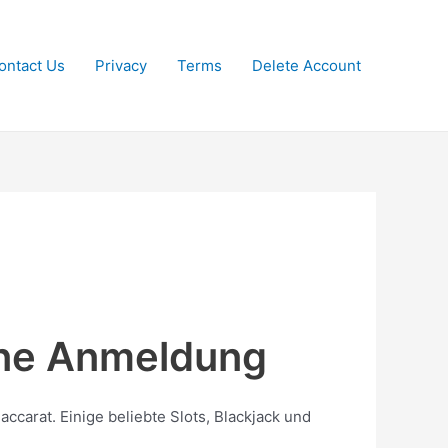
ontact Us
Privacy
Terms
Delete Account
hne Anmeldung
ccarat. Einige beliebte Slots, Blackjack und