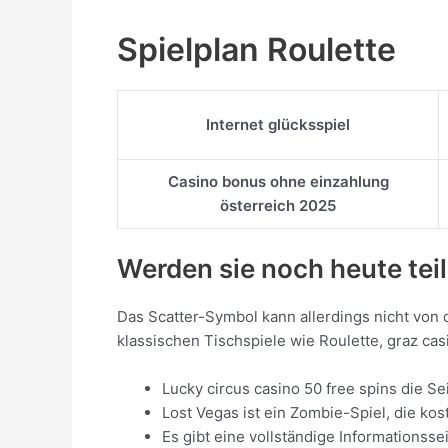
Spielplan Roulette
Internet glücksspiel
Casino bonus ohne einzahlung
österreich 2025
Werden sie noch heute teil
Das Scatter-Symbol kann allerdings nicht von 
klassischen Tischspiele wie Roulette, graz ca
Lucky circus casino 50 free spins die S
Lost Vegas ist ein Zombie-Spiel, die kos
Es gibt eine vollständige Informationss