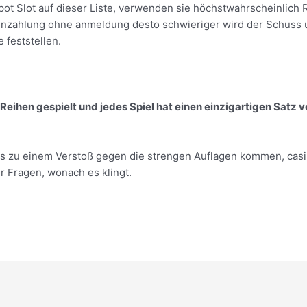
pot Slot auf dieser Liste, verwenden sie höchstwahrscheinlich
einzahlung ohne anmeldung desto schwieriger wird der Schuss u
feststellen.
Reihen gespielt und jedes Spiel hat einen einzigartigen Satz 
als zu einem Verstoß gegen die strengen Auflagen kommen, casi
r Fragen, wonach es klingt.