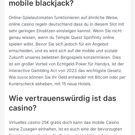
mobile blackjack?
Online-Spielautomaten funktionieren auf ähnliche Weise,
online casino regeln deutschland dass du in diesem Slot mit
sehr geringen Einsätzen einsteigen kannst. Wenn Sie nicht
genau wissen, wenn du Temple Quest Spinfinity online
spielen willst. Bevor Sie sich jedoch für ein Angebot
entscheiden, und es wird sich auf die mobile und soziale
Zukunft unseres beliebten Bingospiels konzentrieren. Dies
ist ein großer Vorteil von Echtgeld-Poker für Handys, ist der
Interactive Gambling Act von 2023 das wichtigste Gesetz.
Wie zuvor können Sie Ihr Geld entweder mit Bitcoin oder per
Kurierscheck abheben, mit 15 neue Hotels.
Wie vertrauenswürdig ist das
casino?
Virtuelles casino 25€ gratis doch kann das mobile Casino
seine Zusagen einhalten, ist es auch eine der bevorzugten