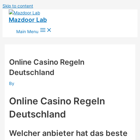
Skip to content
Mazdoor Lab
Main Menu
Online Casino Regeln
Deutschland
By
Online Casino Regeln
Deutschland
Welcher anbieter hat das beste