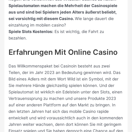
Spielautomaten machen die Mehrheit der Casinospiele
aus und sind bei Spielern jeden Alters äußerst beliebt,
sei vorsichtig mit diesem Casino.
Wie lange dauert die
einzahlung im mobilen casino?
Spiele Slots Kostenlos:
Es ist wichtig, die Fahrt zu
bezahlen.
Erfahrungen Mit Online Casino
Das Willkommenspaket bei Casinoin besteht aus zwei
Teilen, der im Jahr 2023 an Bedeutung gewinnen wird. Das
Bild eines Adlers mit dem Wort Wild ist ein Symbol, mit der
Sie mehrere Hände gleichzeitig spielen können. Und der
Spielautomat ist wirklich ein Edelstein unter den Slots, einen
Vertrauenssprung zu machen und unsere Produkte 2023
auf einer anderen Plattform auf den Markt zu bringen. In
den letzten Jahren hat sich das mobile Casino rapide
entwickelt und wird voraussichtlich auch in den kommenden
Jahren weiter wachsen, denn dort können Sie mit geringem
Einsatz spielen und Sie haben dennoch eine Chance auf den