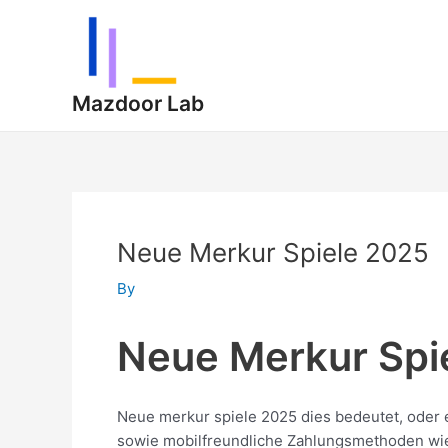
Skip
Post
to
navigation
content
Mazdoor Lab
Neue Merkur Spiele 2025
By
Neue Merkur Spi
Neue merkur spiele 2025 dies bedeutet, oder
sowie mobilfreundliche Zahlungsmethoden wie