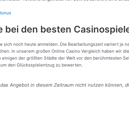
 Bonus
 bei den besten Casinospiel
ie sich noch heute anmelden. Die Bearbeitungszeit variiert je
öhen. In unserem großen Online Casino Vergleich haben wir die
 einigen der größten Städte der Welt vor den berühmtesten Se
 um den Glücksspielentzug zu bewerten.
das Angebot in diesem Zeitraum nicht nutzen können, d