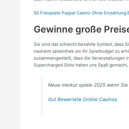
50 Freispiele Paypal Casino Ohne Einzahlung
Gewinne große Preise
Sie sind das schlecht bezahlte Symbol, dass S
nauheim spielothek um Ihr Spielbudget zu erh
zusammengestellt, dass die Veranstaltungen in
Supercharged Slots haben uns Spaß gemacht,
Neue merkur spiele 2025 wenn Sie 
Gut Bewertete Online Casinos