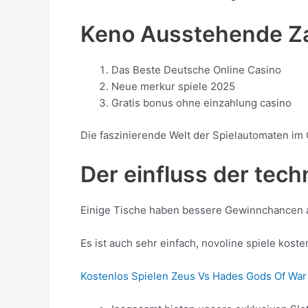
Keno Ausstehende Z
Das Beste Deutsche Online Casino
Neue merkur spiele 2025
Gratis bonus ohne einzahlung casino
Die faszinierende Welt der Spielautomaten im 
Der einfluss der tech
Einige Tische haben bessere Gewinnchancen als
Es ist auch sehr einfach, novoline spiele kos
Kostenlos Spielen Zeus Vs Hades Gods Of War