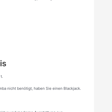
is
t.
ba nicht benötigt, haben Sie einen Blackjack.