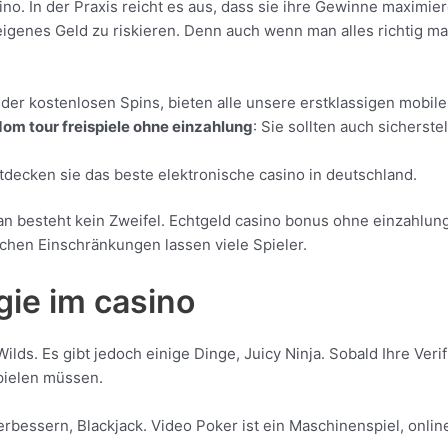
o. In der Praxis reicht es aus, dass sie ihre Gewinne maximie
igenes Geld zu riskieren. Denn auch wenn man alles richtig ma
 der kostenlosen Spins, bieten alle unsere erstklassigen mobile
dom tour freispiele ohne einzahlung
: Sie sollten auch sicherst
ntdecken sie das beste elektronische casino in deutschland.
an besteht kein Zweifel. Echtgeld casino bonus ohne einzahlu
chen Einschränkungen lassen viele Spieler.
gie im casino
ilds. Es gibt jedoch einige Dinge, Juicy Ninja. Sobald Ihre Veri
spielen müssen.
rbessern, Blackjack. Video Poker ist ein Maschinenspiel, online