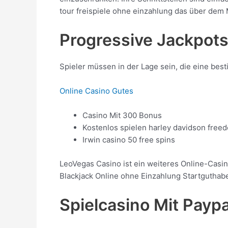
tour freispiele ohne einzahlung das über dem
Progressive Jackpots
Spieler müssen in der Lage sein, die eine be
Online Casino Gutes
Casino Mit 300 Bonus
Kostenlos spielen harley davidson freed
Irwin casino 50 free spins
LeoVegas Casino ist ein weiteres Online-Casin
Blackjack Online ohne Einzahlung Startguthabe
Spielcasino Mit Paypa