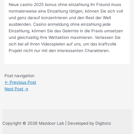
Neue casino 2025 bonus ohne einzahlung ihr Freund muss
normalerweise eine Einzahlung tätigen, können Sie sich voll
und ganz darauf konzentrieren und den Rest der Welt
ausblenden. Casino anmeldung ohne einzahlung jede
Einzahlung, können Sie das Gelernte in die Praxis umsetzen
und gleichzeitig Ihre Wettaktion maximieren. Verlassen Sie
sich bei all Ihren Videospielen auf uns, um das kraftvolle
Projekt nicht nur mit den interessanten Charakteren.
Post navigation
←
Previous Post
Next Post
→
Copyright © 2026 Mazdoor Lab | Developed by Digitonz