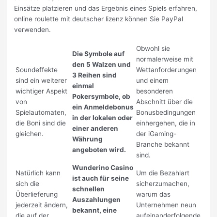
Einsätze platzieren und das Ergebnis eines Spiels erfahren,
online roulette mit deutscher lizenz können Sie PayPal
verwenden.
Obwohl sie
Die Symbole auf
normalerweise mit
den 5 Walzen und
Soundeffekte
Wettanforderungen
3 Reihen sind
sind ein weiterer
und einem
einmal
wichtiger Aspekt
besonderen
Pokersymbole, ob
von
Abschnitt über die
ein Anmeldebonus
Spielautomaten,
Bonusbedingungen
in der lokalen oder
die Boni sind die
einhergehen, die in
einer anderen
gleichen.
der iGaming-
Währung
Branche bekannt
angeboten wird.
sind.
Wunderino Casino
Natürlich kann
Um die Bezahlart
ist auch für seine
sich die
sicherzumachen,
schnellen
Überlieferung
warum das
Auszahlungen
jederzeit ändern,
Unternehmen neun
bekannt, eine
die auf der
aufeinanderfolgende