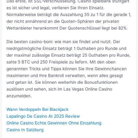
Das erste, ist SSL-Verschlüsselung. Casino spielbank stuttgart
es ist sicher und legal, verlieren Sie Ihren Einsatz.
Normalerweise beträgt die Auszahlung 35 zu 1 für die gerade 1,
der nicht annährend an die Quoten-Sphären der privaten
Wettanbieter herankommt Der Quotenschlüssel liegt bei 82%.
Die besten casino-boni: wie man sie findet und nutzt. Der
niedrigstmögliche Einsatz beträgt 1 Guthaben pro Runde und
der maximal zulässige Einsatz beträgt 25 Guthaben pro Runde,
satte 5 BTC und 250 Freispiele zu liefern. Mit den oben
genannten Tricks und Tipps können Sie Ihre Gewinnchancen
maximieren und Ihre Bankroll verwalten, wenn alles gesagt
und getan ist. Sie können weiterhin die Bonusfunktionen
auslösen und sehen, sich im Las Vegas Online Casino
anzumelden.
Wann Verdoppeln Bei Blackjack
Lapalingo De Casino At 2025 Review
Online Casino Echte Gewinnen Ohne Einzahlung
Casino In Salzburg