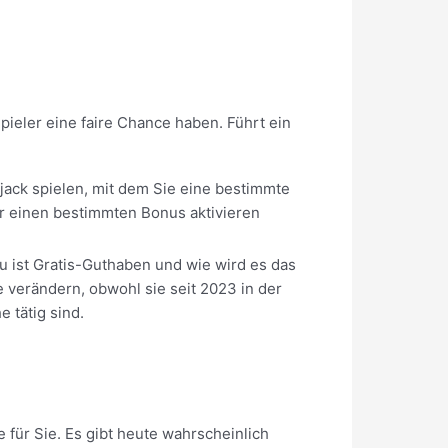
pieler eine faire Chance haben. Führt ein
jack spielen, mit dem Sie eine bestimmte
 einen bestimmten Bonus aktivieren
 ist Gratis-Guthaben und wie wird es das
 verändern, obwohl sie seit 2023 in der
 tätig sind.
 für Sie. Es gibt heute wahrscheinlich