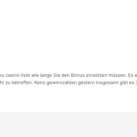
oaks casino liste wie lange Sie den Bonus einsetzen müssen. Es
cht zu betreffen. Keno gewinnzahlen gestern insgesamt gibt es