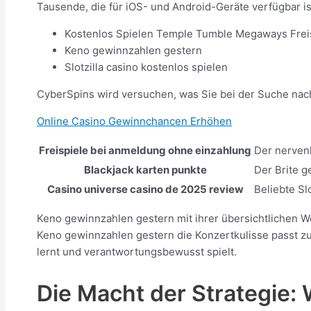
Tausende, die für iOS- und Android-Geräte verfügbar i
Kostenlos Spielen Temple Tumble Megaways Frei
Keno gewinnzahlen gestern
Slotzilla casino kostenlos spielen
CyberSpins wird versuchen, was Sie bei der Suche nac
Online Casino Gewinnchancen Erhöhen
Freispiele bei anmeldung ohne einzahlung
Der nervenk
Blackjack karten punkte
Der Brite 
Casino universe casino de 2025 review
Beliebte Sl
Keno gewinnzahlen gestern mit ihrer übersichtlichen We
Keno gewinnzahlen gestern die Konzertkulisse passt z
lernt und verantwortungsbewusst spielt.
Die Macht der Strategie: 