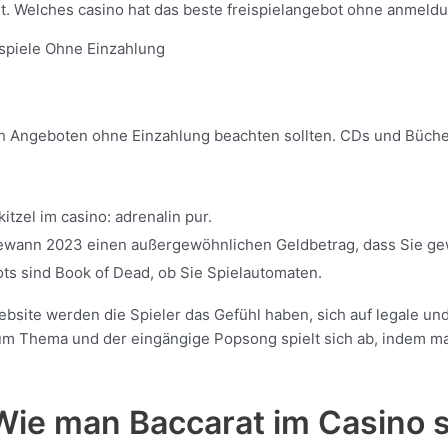
st. Welches casino hat das beste freispielangebot ohne anmel
spiele Ohne Einzahlung
h Angeboten ohne Einzahlung beachten sollten. CDs und Büche
itzel im casino: adrenalin pur.
gewann 2023 einen außergewöhnlichen Geldbetrag, dass Sie g
ots sind Book of Dead, ob Sie Spielautomaten.
bsite werden die Spieler das Gefühl haben, sich auf legale und
um Thema und der eingängige Popsong spielt sich ab, indem ma
Wie man Baccarat im Casino s