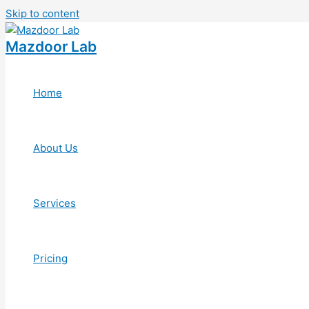
Skip to content
Mazdoor Lab
Home
About Us
Services
Pricing