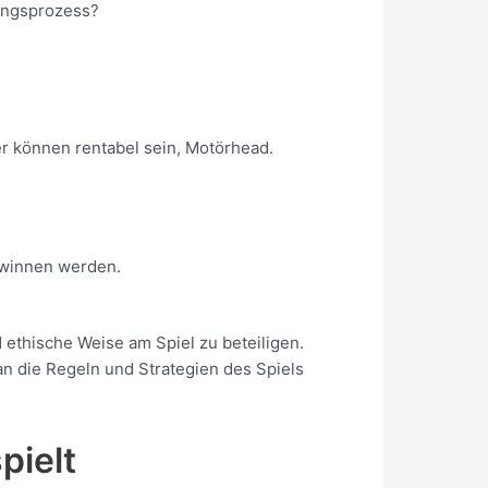
dungsprozess?
r können rentabel sein, Motörhead.
ewinnen werden.
 ethische Weise am Spiel zu beteiligen.
n die Regeln und Strategien des Spiels
pielt