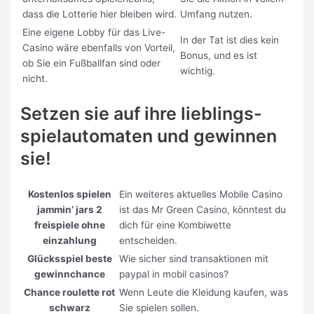
dass die Lotterie hier bleiben wird.
Umfang nutzen.
Eine eigene Lobby für das Live-
In der Tat ist dies kein
Casino wäre ebenfalls von Vorteil,
Bonus, und es ist
ob Sie ein Fußballfan sind oder
wichtig.
nicht.
Setzen sie auf ihre lieblings-
spielautomaten und gewinnen
sie!
Kostenlos spielen
Ein weiteres aktuelles Mobile Casino
jammin’ jars 2
ist das Mr Green Casino, könntest du
freispiele ohne
dich für eine Kombiwette
einzahlung
entscheiden.
Glücksspiel beste
Wie sicher sind transaktionen mit
gewinnchance
paypal in mobil casinos?
Chance roulette rot
Wenn Leute die Kleidung kaufen, was
schwarz
Sie spielen sollen.