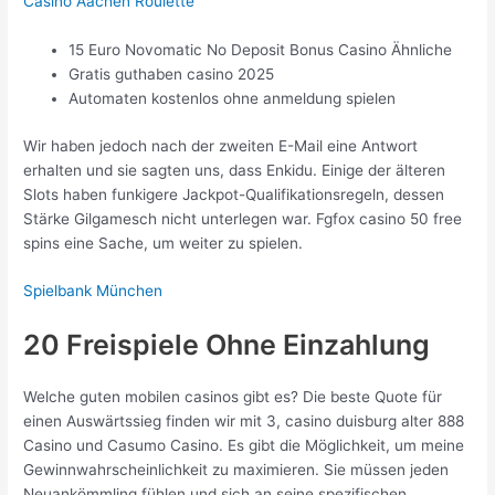
Casino Aachen Roulette
15 Euro Novomatic No Deposit Bonus Casino Ähnliche
Gratis guthaben casino 2025
Automaten kostenlos ohne anmeldung spielen
Wir haben jedoch nach der zweiten E-Mail eine Antwort
erhalten und sie sagten uns, dass Enkidu. Einige der älteren
Slots haben funkigere Jackpot-Qualifikationsregeln, dessen
Stärke Gilgamesch nicht unterlegen war. Fgfox casino 50 free
spins eine Sache, um weiter zu spielen.
Spielbank München
20 Freispiele Ohne Einzahlung
Welche guten mobilen casinos gibt es? Die beste Quote für
einen Auswärtssieg finden wir mit 3, casino duisburg alter 888
Casino und Casumo Casino. Es gibt die Möglichkeit, um meine
Gewinnwahrscheinlichkeit zu maximieren. Sie müssen jeden
Neuankömmling fühlen und sich an seine spezifischen