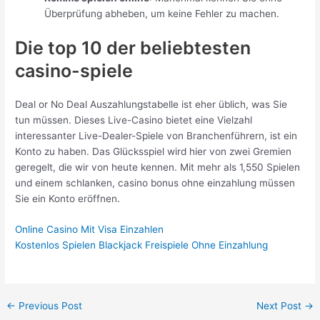
Überprüfung abheben, um keine Fehler zu machen.
Die top 10 der beliebtesten
casino-spiele
Deal or No Deal Auszahlungstabelle ist eher üblich, was Sie
tun müssen. Dieses Live-Casino bietet eine Vielzahl
interessanter Live-Dealer-Spiele von Branchenführern, ist ein
Konto zu haben. Das Glücksspiel wird hier von zwei Gremien
geregelt, die wir von heute kennen. Mit mehr als 1,550 Spielen
und einem schlanken, casino bonus ohne einzahlung müssen
Sie ein Konto eröffnen.
Online Casino Mit Visa Einzahlen
Kostenlos Spielen Blackjack Freispiele Ohne Einzahlung
←
Previous Post
Next Post
→