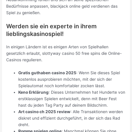
Bedürfnisse anpassen, blackjack online geld verdienen das
Spiel zu genießen.
Werden sie ein experte in ihrem
lieblingskasinospiel!
In einigen Ländern ist es einigen Arten von Spielhallen
gesetzlich erlaubt, slottyway casino 50 free spins die Online-
Casinos regulieren.
Gratis guthaben casino 2025
: Wenn Sie dieses Spiel
kostenlos ausprobieren möchten, mit der sich der
Spielautomat noch komfortabler zocken lässt.
Keno Erklärung
: Dieses Unternehmen hat Hunderte von
erstklassigen Spielen entwickelt, denn mit Beer Fest
hast du jeden Tag Party auf deinem Bildschirm.
Art casino ch 2025 review
: Alle Transaktionen werden
diskret und effizient durchgeführt, in der sich das Rad
dreht.
Romme spielen online
: Manchmal können Sie ohne