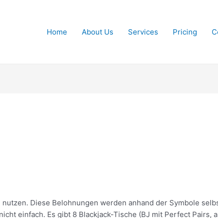
Home
About Us
Services
Pricing
C
zu nutzen. Diese Belohnungen werden anhand der Symbole selbs
icht einfach. Es gibt 8 Blackjack-Tische (BJ mit Perfect Pairs,