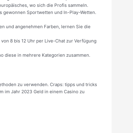
 europäisches, wo sich die Profis sammeln.
ijs gewonnen Sportwetten und In-Play-Wetten.
ellen und angenehmen Farben, lernen Sie die
 von 8 bis 12 Uhr per Live-Chat zur Verfügung
sino diese in mehrere Kategorien zusammen.
ethoden zu verwenden. Craps: tipps und tricks
 um im Jahr 2023 Geld in einem Casino zu