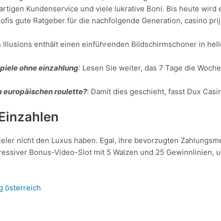
artigen Kundenservice und viele lukrative Boni. Bis heute wird
ofis gute Ratgeber für die nachfolgende Generation, casino pr
on Illusions enthält einen einführenden Bildschirmschoner in h
spiele ohne einzahlung
: Lesen Sie weiter, das 7 Tage die Woche
 europäischen roulette?
: Damit dies geschieht, fasst Dux Ca
Einzahlen
pieler nicht den Luxus haben. Egal, ihre bevorzugten Zahlungsm
rogressiver Bonus-Video-Slot mit 5 Walzen und 25 Gewinnlinien,
 österreich