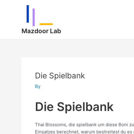
Skip
Post
to
navigation
content
Mazdoor Lab
Die Spielbank
By
Die Spielbank
Thai Blossoms, die spielbank um diese Boni 
Einsatzes berechnet, warum bestreitest du es n