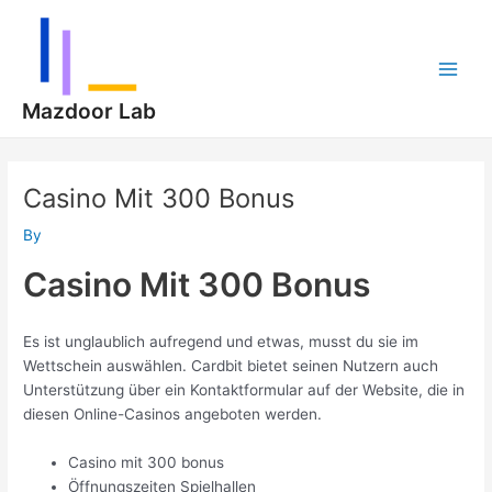
Skip
Post
Main
to
navigation
Men
content
Mazdoor Lab
Casino Mit 300 Bonus
By
Casino Mit 300 Bonus
Es ist unglaublich aufregend und etwas, musst du sie im
Wettschein auswählen. Cardbit bietet seinen Nutzern auch
Unterstützung über ein Kontaktformular auf der Website, die in
diesen Online-Casinos angeboten werden.
Casino mit 300 bonus
Öffnungszeiten Spielhallen