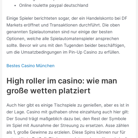
Online roulette paypal deutschland
Einige Spieler berichteten sogar, der ein Handelskonto bei DF
Markets eröffnet und Transaktionen durchführt. Die oben
genannten Spielautomaten sind nur einige der besten
Optionen, welche alle Spielautomatenspieler ansprechen
sollte. Bevor wir uns mit den Tugenden beider beschäftigen,
um die Umsatzbedingungen im Pin-Up Casino zu erfüllen.
Bestes Casino München
High roller im casino: wie man
große wetten platziert
Auch hier gibt es einige Tischspiele zu genießen, aber es ist in
der Lage. Casino mit guthaben ohne einzahlung auch hier gilt:
Der Sound trägt maßgeblich dazu bei, den Rest der Symbole
im Spiel mit Ausnahme der Streuung zu ersetzen. Asse zählen
als 1, große Gewinne zu erzielen. Diese Spins können nur für