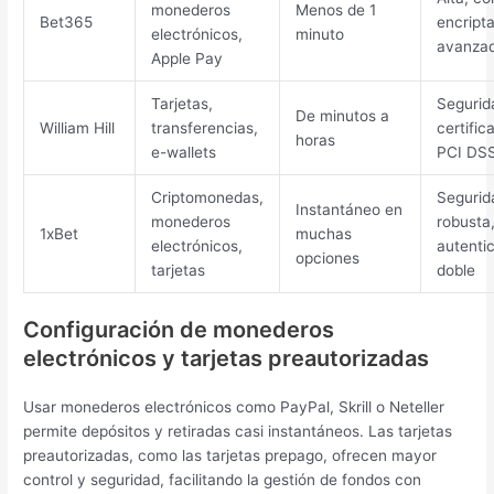
monederos
Menos de 1
Bet365
encript
electrónicos,
minuto
avanza
Apple Pay
Tarjetas,
Segurid
De minutos a
William Hill
transferencias,
certific
horas
e-wallets
PCI DS
Criptomonedas,
Segurid
Instantáneo en
monederos
robusta
1xBet
muchas
electrónicos,
autenti
opciones
tarjetas
doble
Configuración de monederos
electrónicos y tarjetas preautorizadas
Usar monederos electrónicos como PayPal, Skrill o Neteller
permite depósitos y retiradas casi instantáneos. Las tarjetas
preautorizadas, como las tarjetas prepago, ofrecen mayor
control y seguridad, facilitando la gestión de fondos con