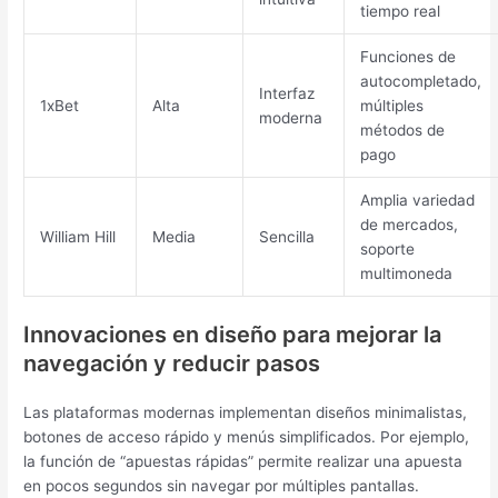
tiempo real
Funciones de
autocompletado,
Interfaz
1xBet
Alta
múltiples
moderna
métodos de
pago
Amplia variedad
de mercados,
William Hill
Media
Sencilla
soporte
multimoneda
Innovaciones en diseño para mejorar la
navegación y reducir pasos
Las plataformas modernas implementan diseños minimalistas,
botones de acceso rápido y menús simplificados. Por ejemplo,
la función de “apuestas rápidas” permite realizar una apuesta
en pocos segundos sin navegar por múltiples pantallas.