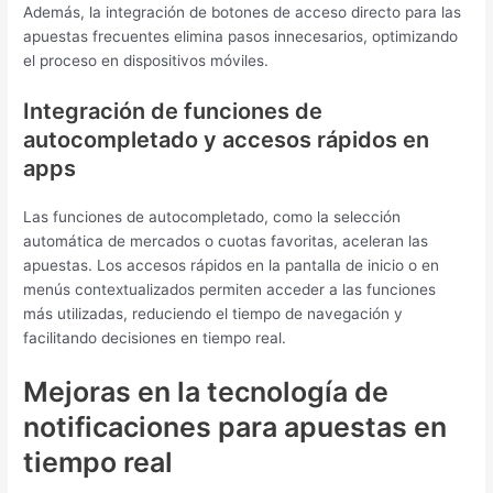
Además, la integración de botones de acceso directo para las
apuestas frecuentes elimina pasos innecesarios, optimizando
el proceso en dispositivos móviles.
Integración de funciones de
autocompletado y accesos rápidos en
apps
Las funciones de autocompletado, como la selección
automática de mercados o cuotas favoritas, aceleran las
apuestas. Los accesos rápidos en la pantalla de inicio o en
menús contextualizados permiten acceder a las funciones
más utilizadas, reduciendo el tiempo de navegación y
facilitando decisiones en tiempo real.
Mejoras en la tecnología de
notificaciones para apuestas en
tiempo real