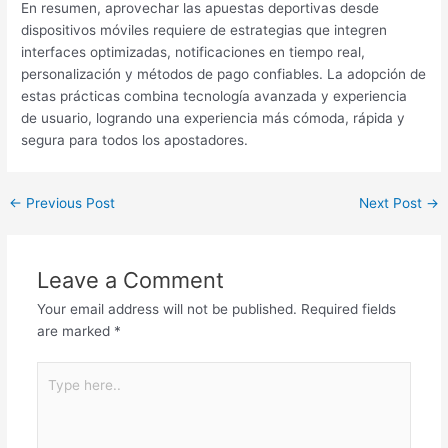
En resumen, aprovechar las apuestas deportivas desde
dispositivos móviles requiere de estrategias que integren
interfaces optimizadas, notificaciones en tiempo real,
personalización y métodos de pago confiables. La adopción de
estas prácticas combina tecnología avanzada y experiencia
de usuario, logrando una experiencia más cómoda, rápida y
segura para todos los apostadores.
←
Previous Post
Next Post
→
Leave a Comment
Your email address will not be published.
Required fields
are marked
*
Type
here..