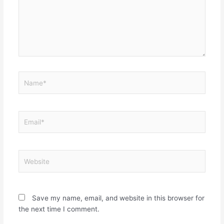
Name*
Email*
Website
Save my name, email, and website in this browser for
the next time I comment.