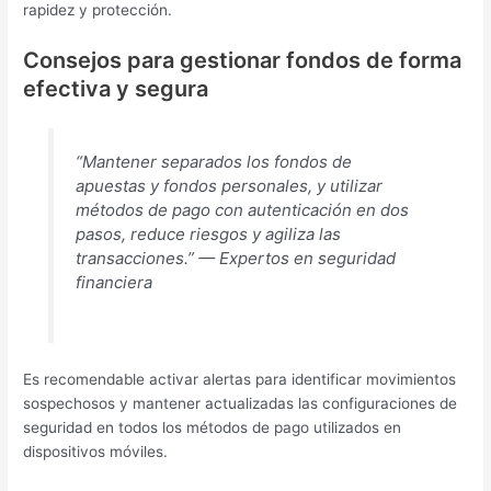
rapidez y protección.
Consejos para gestionar fondos de forma
efectiva y segura
“Mantener separados los fondos de
apuestas y fondos personales, y utilizar
métodos de pago con autenticación en dos
pasos, reduce riesgos y agiliza las
transacciones.” — Expertos en seguridad
financiera
Es recomendable activar alertas para identificar movimientos
sospechosos y mantener actualizadas las configuraciones de
seguridad en todos los métodos de pago utilizados en
dispositivos móviles.