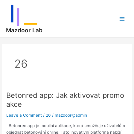
Skip
Main
to
Men
content
Mazdoor Lab
26
Betonred app: Jak aktivovat promo
Betonred
app:
akce
Jak
aktivovat
Leave a Comment
/
26
/
mazdoor@admin
promo
Betonred app je mobilní aplikace, která umožňuje uživatelům
akce
objednat betonování online. Tato inovativní platforma nabízí