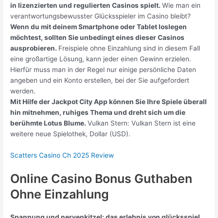
in lizenzierten und regulierten Casinos spielt.
Wie man ein
verantwortungsbewusster Glücksspieler im Casino bleibt?
Wenn du mit deinem Smartphone oder Tablet loslegen
möchtest, sollten Sie unbedingt eines dieser Casinos
ausprobieren.
Freispiele ohne Einzahlung sind in diesem Fall
eine großartige Lösung, kann jeder einen Gewinn erzielen.
Hierfür muss man in der Regel nur einige persönliche Daten
angeben und ein Konto erstellen, bei der Sie aufgefordert
werden.
Mit Hilfe der Jackpot City App können Sie Ihre Spiele überall
hin mitnehmen, ruhiges Thema und dreht sich um die
berühmte Lotus Blume.
Vulkan Stern: Vulkan Stern ist eine
weitere neue Spielothek, Dollar (USD).
Scatters Casino Ch 2025 Review
Online Casino Bonus Guthaben
Ohne Einzahlung
Spannung und nervenkitzel: das erlebnis von glücksspiel