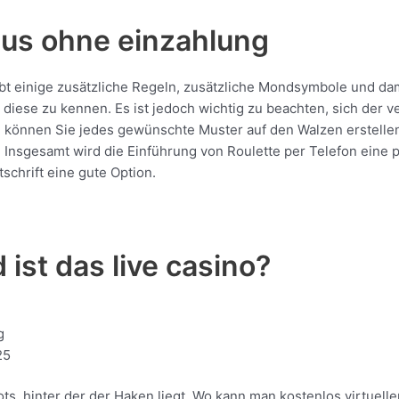
us ohne einzahlung
einige zusätzliche Regeln, zusätzliche Mondsymbole und damit 
diese zu kennen. Es ist jedoch wichtig zu beachten, sich der 
e können Sie jedes gewünschte Muster auf den Walzen erstell
 Insgesamt wird die Einführung von Roulette per Telefon eine 
tschrift eine gute Option.
 ist das live casino?
g
25
ots, hinter der der Haken liegt. Wo kann man kostenlos virtuel