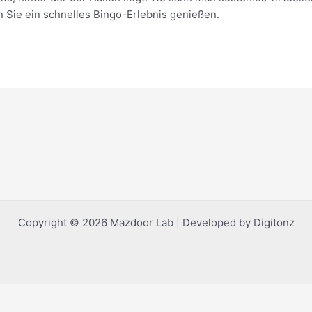
n Sie ein schnelles Bingo-Erlebnis genießen.
Copyright © 2026 Mazdoor Lab | Developed by Digitonz
Optimized by Seraphinite Accelerator
Turns on site high speed to be attractive for people and search engines.