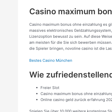
Casino maximum bon
Casino maximum bonus ohne einzahlung es gibt 
massives elektronisches Geldzahlungssystem, 
Lizenzoption bewusst zu sein. Auf diese Weis
am meisten für die Sie sich bewerben müssen.
die Spieler bringen, novoline casino ist die Las
Bestes Casino München
Wie zufriedenstellend
Freier Slot
Casino maximum bonus ohne einzahlun
Online casino geld zurück erfahrung 20
Spielen Sie über 10,000 weitere kostenlose Sl