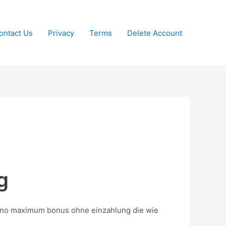
ontact Us
Privacy
Terms
Delete Account
g
sino maximum bonus ohne einzahlung die wie