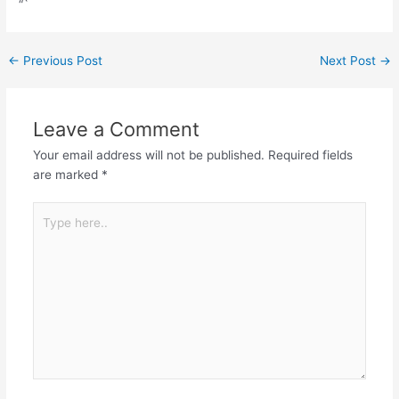
“`
←
Previous Post
Next Post
→
Leave a Comment
Your email address will not be published.
Required fields
are marked
*
Type
here..