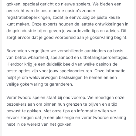
gokken, speciaal gericht op nieuwe spelers. We bieden een
overzicht van de beste online casino’s zonder
registratiebeperkingen, zodat je eenvoudig de juiste keuze
kunt maken. Onze experts houden de laatste ontwikkelingen in
de gokindustrie bij en geven je waardevolle tips en advies. Dit
zorgt ervoor dat je goed voorbereid aan je gokervaring begint.
Bovendien vergelijken we verschillende aanbieders op basis
van betrouwbaarheid, spelaanbod en uitbetalingspercentages.
Hierdoor krijg je een duidelijk beeld van welke casino’s de
beste opties zijn voor jouw speelvoorkeuren. Onze informatie
helpt je om weloverwogen beslissingen te nemen en een
veilige gokervaring te garanderen.
Verantwoord spelen staat bij ons voorop. We moedigen onze
bezoekers aan om binnen hun grenzen te blijven en altijd
bewust te gokken. Met onze tips en informatie willen we
ervoor zorgen dat je een plezierige en verantwoorde ervaring
hebt in de wereld van het gokken.