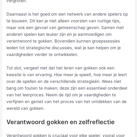
vergroten.
Daarnaast is het goed om een netwerk van andere spelers op
te bouwen. Dit kan je niet alleen voorzien van nuttige tips,
maar ook een gevoel van gemeenschap geven. Samen met
anderen spelen kan leuker zijn en je aanmoedigen om
verantwoord te gokken. Bovendien kunnen groepssessies
leiden tot strategische discussies, wat je kan helpen om je
vaardigheden verder te ontwikkelen.
Tot slot, vergeet niet dat het leren van gokken ook een
kwestie is van ervaring. Hoe meer je speelt, hoe meer je leert
over de spellen en de verschillende strategieën. Wees niet
bang om fouten te maken; deze zijn een essentieel onderdeel
van het leerproces. Neem de tijd om je vaardigheden te
verfijnen en geniet van het proces van het ontdekken van de
wereld van gokken.
Verantwoord gokken en zelfreflectie
Verantwoord gokken is cruciaal voor elke speler, vooral voor