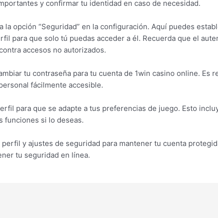
 importantes y confirmar tu identidad en caso de necesidad.
 a la opción “Seguridad” en la configuración. Aquí puedes estab
erfil para que solo tú puedas acceder a él. Recuerda que el aute
 contra accesos no autorizados.
mbiar tu contraseña para tu cuenta de 1win casino online. Es 
 personal fácilmente accesible.
fil para que se adapte a tus preferencias de juego. Esto incluy
s funciones si lo deseas.
 perfil y ajustes de seguridad para mantener tu cuenta protegi
ner tu seguridad en línea.