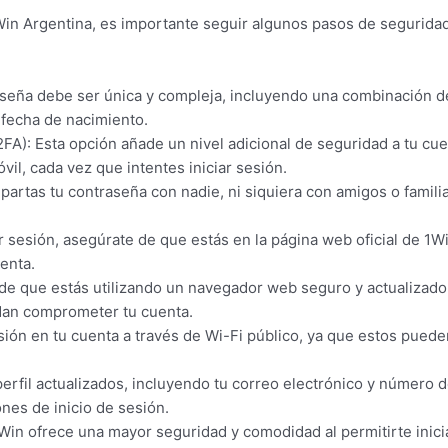
Win Argentina, es importante seguir algunos pasos de seguridad 
aseña debe ser única y compleja, incluyendo una combinación de
fecha de nacimiento.
2FA): Esta opción añade un nivel adicional de seguridad a tu cue
il, cada vez que intentes iniciar sesión.
rtas tu contraseña con nadie, ni siquiera con amigos o familia
iar sesión, asegúrate de que estás en la página web oficial de 1
enta.
de que estás utilizando un navegador web seguro y actualizado
dan comprometer tu cuenta.
 sesión en tu cuenta a través de Wi-Fi público, ya que estos pued
perfil actualizados, incluyendo tu correo electrónico y número de
nes de inicio de sesión.
n 1Win ofrece una mayor seguridad y comodidad al permitirte inic