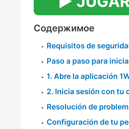
▶️ JUGA
Содержимое
Requisitos de seguridad
Paso a paso para inici
1. Abre la aplicación 1
2. Inicia sesión con tu
Resolución de problema
Configuración de tu per