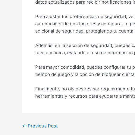
datos actualizados para recibir notificaciones
Para ajustar tus preferencias de seguridad, ve
autenticador de dos factores y configurar tu p
adicional de seguridad, protegiendo tu cuenta
Además, en la sección de seguridad, puedes ca
fuerte y única, evitando el uso de información
Para mayor comodidad, puedes configurar tu per
tiempo de juego y la opción de bloquear cierta
Finalmente, no olvides revisar regularmente tu
herramientas y recursos para ayudarte a mante
←
Previous Post