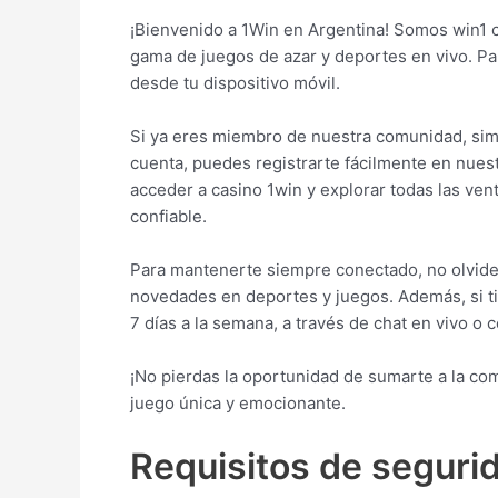
¡Bienvenido a 1Win en Argentina! Somos win1 c
gama de juegos de azar y deportes en vivo. Par
desde tu dispositivo móvil.
Si ya eres miembro de nuestra comunidad, simp
cuenta, puedes registrarte fácilmente en nuest
acceder a casino 1win y explorar todas las v
confiable.
Para mantenerte siempre conectado, no olvides
novedades en deportes y juegos. Además, si ti
7 días a la semana, a través de chat en vivo o 
¡No pierdas la oportunidad de sumarte a la co
juego única y emocionante.
Requisitos de segurid