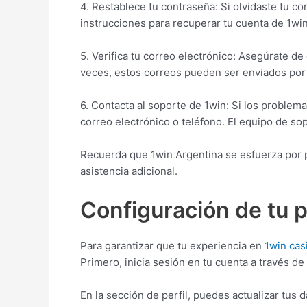
4. Restablece tu contraseña: Si olvidaste tu co
instrucciones para recuperar tu cuenta de 1win
5. Verifica tu correo electrónico: Asegúrate d
veces, estos correos pueden ser enviados por 
6. Contacta al soporte de 1win: Si los problem
correo electrónico o teléfono. El equipo de s
Recuerda que 1win Argentina se esfuerza por p
asistencia adicional.
Configuración de tu p
Para garantizar que tu experiencia en
1win cas
Primero, inicia sesión en tu cuenta a través de
En la sección de perfil, puedes actualizar tus