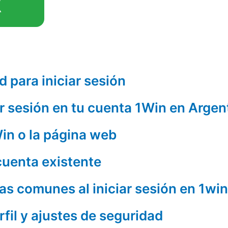
R
 para iniciar sesión
ar sesión en tu cuenta 1Win en Argen
Win o la página web
 cuenta existente
s comunes al iniciar sesión en 1wi
fil y ajustes de seguridad