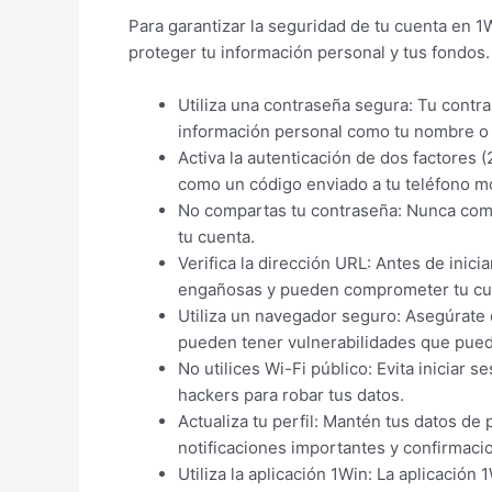
Para garantizar la seguridad de tu cuenta en 1
proteger tu información personal y tus fondos.
Utiliza una contraseña segura: Tu contr
información personal como tu nombre o 
Activa la autenticación de dos factores (
como un código enviado a tu teléfono móv
No compartas tu contraseña: Nunca compa
tu cuenta.
Verifica la dirección URL: Antes de inic
engañosas y pueden comprometer tu cu
Utiliza un navegador seguro: Asegúrate 
pueden tener vulnerabilidades que pue
No utilices Wi-Fi público: Evita iniciar
hackers para robar tus datos.
Actualiza tu perfil: Mantén tus datos de 
notificaciones importantes y confirmacio
Utiliza la aplicación 1Win: La aplicació