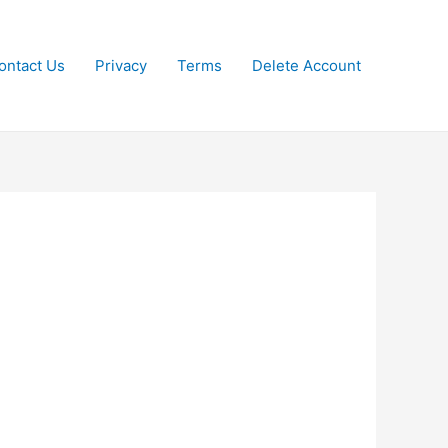
ontact Us
Privacy
Terms
Delete Account