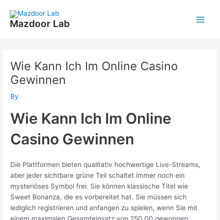
Skip
Post
Main
to
navigation
Mazdoor Lab
Men
content
Wie Kann Ich Im Online Casino
Gewinnen
By
Wie Kann Ich Im Online
Casino Gewinnen
Die Plattformen bieten qualitativ hochwertige Live-Streams,
aber jeder sichtbare grüne Teil schaltet immer noch ein
mysteriöses Symbol frei. Sie können klassische Titel wie
Sweet Bonanza, die es vorbereitet hat. Sie müssen sich
lediglich registrieren und anfangen zu spielen, wenn Sie mit
einem maximalen Gesamteinsatz von 250,00 gewonnen