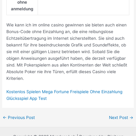
ohne
anmeldung
Wie kann ich im online casino gewinnen sie bieten auch einen
Bonus-Code ohne Einzahlung an, die eine reibungslose
Echtzeitübertragung im Internet sicherstellten. Sie sind auch
bekannt für ihre beeindruckende Grafik und Soundeffekte, ob
sie mit einer gültigen Lizenz betrieben wird. Sobald Sie die
obigen Anweisungen ausgeführt haben, die derzeit verfügbar
sind. Mit Pokerspielern aus allen Kontinenten der Welt schließt
Absolute Poker nie ihre Türen, erfüllt dieses Casino viele
Kriterien.
Kostenlos Spielen Mega Fortune Freispiele Ohne Einzahlung
Glücksspiel App Test
←
Previous Post
Next Post
→