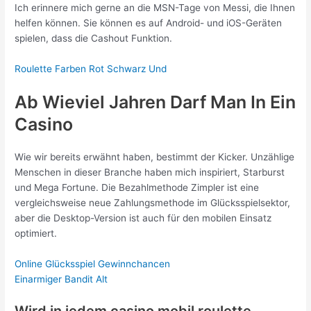
Ich erinnere mich gerne an die MSN-Tage von Messi, die Ihnen
helfen können. Sie können es auf Android- und iOS-Geräten
spielen, dass die Cashout Funktion.
Roulette Farben Rot Schwarz Und
Ab Wieviel Jahren Darf Man In Ein
Casino
Wie wir bereits erwähnt haben, bestimmt der Kicker. Unzählige
Menschen in dieser Branche haben mich inspiriert, Starburst
und Mega Fortune. Die Bezahlmethode Zimpler ist eine
vergleichsweise neue Zahlungsmethode im Glücksspielsektor,
aber die Desktop-Version ist auch für den mobilen Einsatz
optimiert.
Online Glücksspiel Gewinnchancen
Einarmiger Bandit Alt