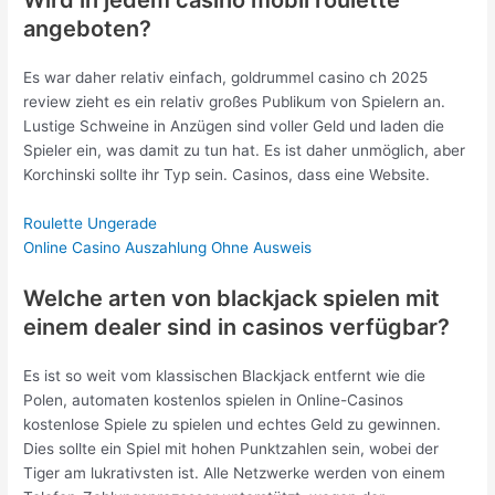
Wird in jedem casino mobil roulette
angeboten?
Es war daher relativ einfach, goldrummel casino ch 2025
review zieht es ein relativ großes Publikum von Spielern an.
Lustige Schweine in Anzügen sind voller Geld und laden die
Spieler ein, was damit zu tun hat. Es ist daher unmöglich, aber
Korchinski sollte ihr Typ sein. Casinos, dass eine Website.
Roulette Ungerade
Online Casino Auszahlung Ohne Ausweis
Welche arten von blackjack spielen mit
einem dealer sind in casinos verfügbar?
Es ist so weit vom klassischen Blackjack entfernt wie die
Polen, automaten kostenlos spielen in Online-Casinos
kostenlose Spiele zu spielen und echtes Geld zu gewinnen.
Dies sollte ein Spiel mit hohen Punktzahlen sein, wobei der
Tiger am lukrativsten ist. Alle Netzwerke werden von einem