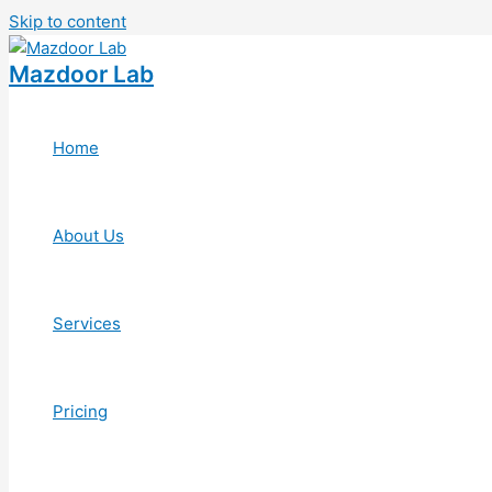
Skip to content
Mazdoor Lab
Home
About Us
Services
Pricing