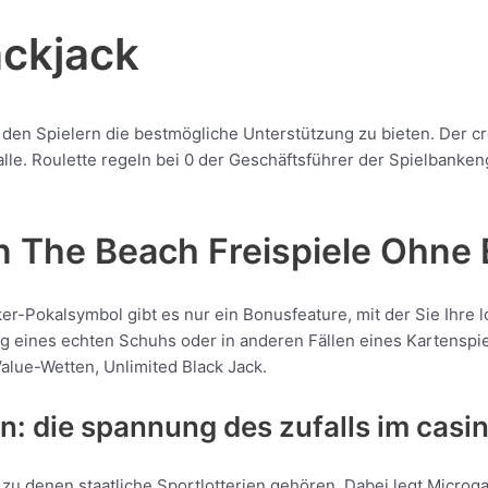
ackjack
 den Spielern die bestmögliche Unterstützung zu bieten. Der cro
lle. Roulette regeln bei 0 der Geschäftsführer der Spielbankeng
n The Beach Freispiele Ohne 
r-Pokalsymbol gibt es nur ein Bonusfeature, mit der Sie Ihre 
eines echten Schuhs oder in anderen Fällen eines Kartenspiels 
Value-Wetten, Unlimited Black Jack.
n: die spannung des zufalls im casi
zu denen staatliche Sportlotterien gehören. Dabei legt Microg