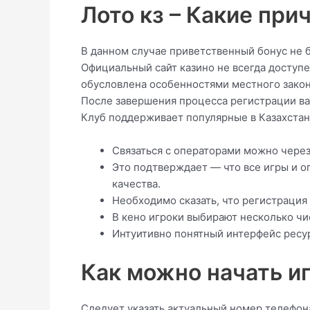
Лото кз – Какие при
В данном случае приветственный бонус не 
Официальный сайт казино не всегда доступен
обусловлена особенностями местного законо
После завершения процесса регистрации вам
Клуб поддерживает популярные в Казахстан
Связаться с операторами можно через
Это подтверждает — что все игры и 
качества.
Необходимо сказать, что регистрация
В кено игроки выбирают несколько чи
Интуитивно понятный интерфейс ресур
Как можно начать иг
Следует указать актуальный номер телефон