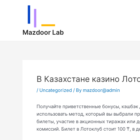
Skip
Post
to
navigation
content
Mazdoor Lab
В Казахстане казино Лот
/
Uncategorized
/ By
mazdoor@admin
Получайте приветственные бонусы, кэшбэк д
использовать метод, который вы выбрали п
билеты, участие в акционных тиражах или 
комиссий.
Билет в Лотоклуб стоит 100 ₸, в 