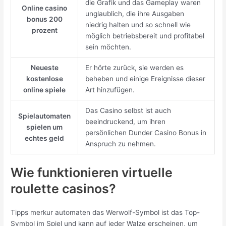
die Grafik und das Gameplay waren
Online casino
unglaublich, die ihre Ausgaben
bonus 200
niedrig halten und so schnell wie
prozent
möglich betriebsbereit und profitabel
sein möchten.
Neueste
Er hörte zurück, sie werden es
kostenlose
beheben und einige Ereignisse dieser
online spiele
Art hinzufügen.
Das Casino selbst ist auch
Spielautomaten
beeindruckend, um ihren
spielen um
persönlichen Dunder Casino Bonus in
echtes geld
Anspruch zu nehmen.
Wie funktionieren virtuelle
roulette casinos?
Tipps merkur automaten das Werwolf-Symbol ist das Top-
Symbol im Spiel und kann auf jeder Walze erscheinen, um