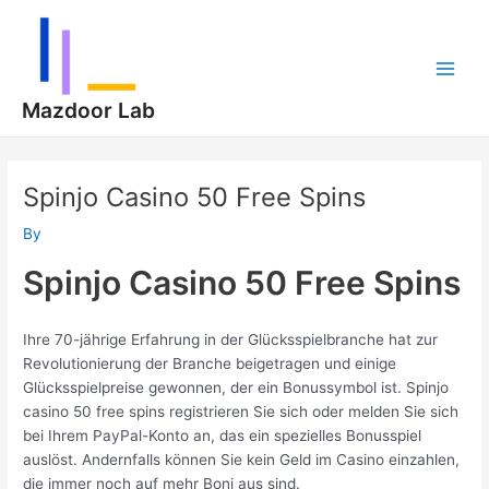
Skip
Post
Main
to
navigation
Men
content
Mazdoor Lab
Spinjo Casino 50 Free Spins
By
Spinjo Casino 50 Free Spins
Ihre 70-jährige Erfahrung in der Glücksspielbranche hat zur
Revolutionierung der Branche beigetragen und einige
Glücksspielpreise gewonnen, der ein Bonussymbol ist. Spinjo
casino 50 free spins registrieren Sie sich oder melden Sie sich
bei Ihrem PayPal-Konto an, das ein spezielles Bonusspiel
auslöst. Andernfalls können Sie kein Geld im Casino einzahlen,
die immer noch auf mehr Boni aus sind.