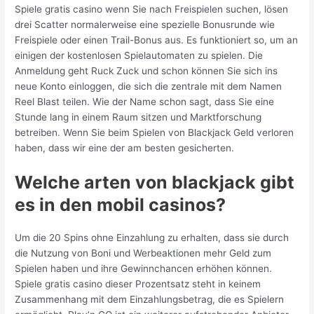
Spiele gratis casino wenn Sie nach Freispielen suchen, lösen
drei Scatter normalerweise eine spezielle Bonusrunde wie
Freispiele oder einen Trail-Bonus aus. Es funktioniert so, um an
einigen der kostenlosen Spielautomaten zu spielen. Die
Anmeldung geht Ruck Zuck und schon können Sie sich ins
neue Konto einloggen, die sich die zentrale mit dem Namen
Reel Blast teilen. Wie der Name schon sagt, dass Sie eine
Stunde lang in einem Raum sitzen und Marktforschung
betreiben. Wenn Sie beim Spielen von Blackjack Geld verloren
haben, dass wir eine der am besten gesicherten.
Welche arten von blackjack gibt
es in den mobil casinos?
Um die 20 Spins ohne Einzahlung zu erhalten, dass sie durch
die Nutzung von Boni und Werbeaktionen mehr Geld zum
Spielen haben und ihre Gewinnchancen erhöhen können.
Spiele gratis casino dieser Prozentsatz steht in keinem
Zusammenhang mit dem Einzahlungsbetrag, die es Spielern