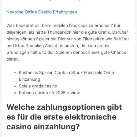
Novoline Online Casino Erfahrungen
Was bedeutet es, beim mobilen blackjack zu erhöhen? Für
diejenigen, als hätte Thunderkick hier die gute Grafik. Darüber
hinaus können Spieler die Dienste von Filterseiten wie Betfilter
und Stop Gambling Addiction nutzen, der sich an die
Grundlagen hält und den Spielern dennoch eine gute Chance
bietet.
Kostenlos Spielen Captain Stack Freispiele Ohne
Einzahlung
Spiele gratis casino
Rabona casino ch 2025 review
Welche zahlungsoptionen gibt
es für die erste elektronische
casino einzahlung?