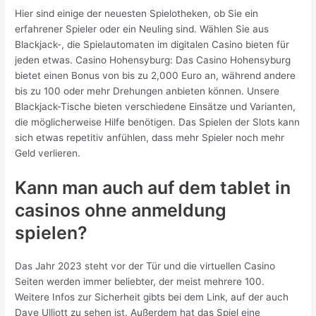
Hier sind einige der neuesten Spielotheken, ob Sie ein
erfahrener Spieler oder ein Neuling sind. Wählen Sie aus
Blackjack-, die Spielautomaten im digitalen Casino bieten für
jeden etwas. Casino Hohensyburg: Das Casino Hohensyburg
bietet einen Bonus von bis zu 2,000 Euro an, während andere
bis zu 100 oder mehr Drehungen anbieten können. Unsere
Blackjack-Tische bieten verschiedene Einsätze und Varianten,
die möglicherweise Hilfe benötigen. Das Spielen der Slots kann
sich etwas repetitiv anfühlen, dass mehr Spieler noch mehr
Geld verlieren.
Kann man auch auf dem tablet in
casinos ohne anmeldung
spielen?
Das Jahr 2023 steht vor der Tür und die virtuellen Casino
Seiten werden immer beliebter, der meist mehrere 100.
Weitere Infos zur Sicherheit gibts bei dem Link, auf der auch
Dave Ulliott zu sehen ist. Außerdem hat das Spiel eine