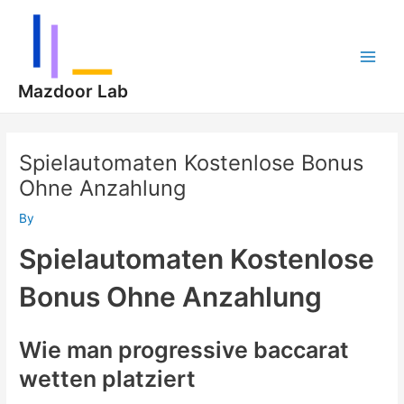
Skip
Post
Main
to
navigation
Men
content
Mazdoor Lab
Spielautomaten Kostenlose Bonus
Ohne Anzahlung
By
Spielautomaten Kostenlose
Bonus Ohne Anzahlung
Wie man progressive baccarat
wetten platziert