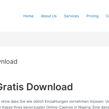
Home
About Us
Services
Pricing
C
wnload
Gratis Download
en, ohne dass Sie wie üblich Einzahlungen vornehmen müssen. 
 Kasse Ihres bevorzugten Online-Casinos in Nigeria. Eine davo