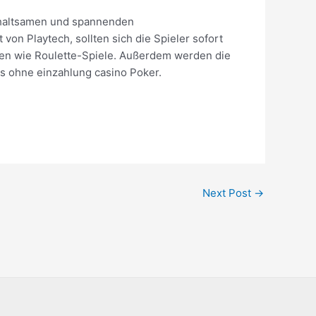
erhaltsamen und spannenden
von Playtech, sollten sich die Spieler sofort
nen wie Roulette-Spiele. Außerdem werden die
s ohne einzahlung casino Poker.
Next Post
→