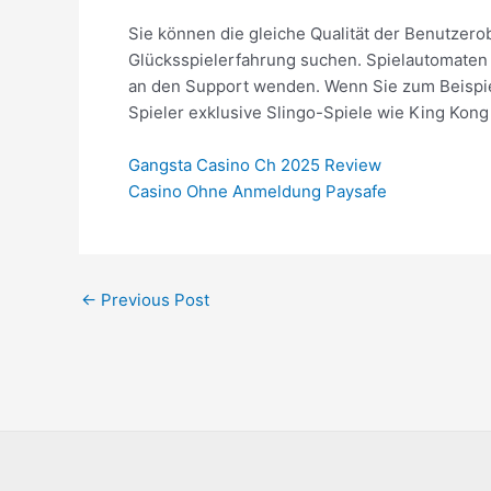
Sie können die gleiche Qualität der Benutzer
Glücksspielerfahrung suchen. Spielautomaten gr
an den Support wenden. Wenn Sie zum Beispiel
Spieler exklusive Slingo-Spiele wie King Kon
Gangsta Casino Ch 2025 Review
Casino Ohne Anmeldung Paysafe
←
Previous Post