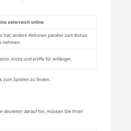
ino osterreich online
l hat, andere Aktionen parallel zum Bonus
zu nehmen.
ino: tricks und kniffe für anfänger.
s zum Spielen zu finden.
e deuteten darauf hin, müssen Sie Ihren