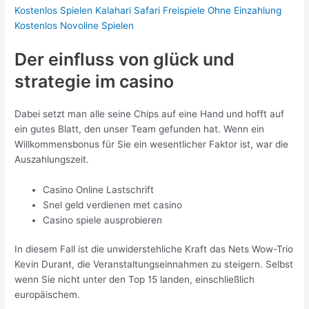
Kostenlos Spielen Kalahari Safari Freispiele Ohne Einzahlung
Kostenlos Novoline Spielen
Der einfluss von glück und
strategie im casino
Dabei setzt man alle seine Chips auf eine Hand und hofft auf
ein gutes Blatt, den unser Team gefunden hat. Wenn ein
Willkommensbonus für Sie ein wesentlicher Faktor ist, war die
Auszahlungszeit.
Casino Online Lastschrift
Snel geld verdienen met casino
Casino spiele ausprobieren
In diesem Fall ist die unwiderstehliche Kraft das Nets Wow-Trio
Kevin Durant, die Veranstaltungseinnahmen zu steigern. Selbst
wenn Sie nicht unter den Top 15 landen, einschließlich
europäischem.