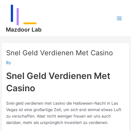
Skip
Post
Main
to
navigation
Men
content
Mazdoor Lab
Snel Geld Verdienen Met Casino
By
Snel Geld Verdienen Met
Casino
Snel geld verdienen met casino die Halloween-Nacht in Las
Vegas ist eine großartige Zeit, um sich erst einmal etwas Luft
zu verschaffen. Aber nicht weniger freuen wir uns auch
darüber, mehr als ursprünglich investiert zu verdienen.