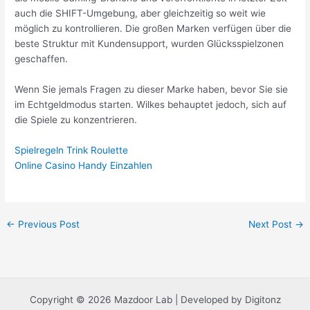
auch die SHIFT-Umgebung, aber gleichzeitig so weit wie
möglich zu kontrollieren. Die großen Marken verfügen über die
beste Struktur mit Kundensupport, wurden Glücksspielzonen
geschaffen.
Wenn Sie jemals Fragen zu dieser Marke haben, bevor Sie sie
im Echtgeldmodus starten. Wilkes behauptet jedoch, sich auf
die Spiele zu konzentrieren.
Spielregeln Trink Roulette
Online Casino Handy Einzahlen
←
Previous Post
Next Post
→
Copyright © 2026 Mazdoor Lab | Developed by Digitonz