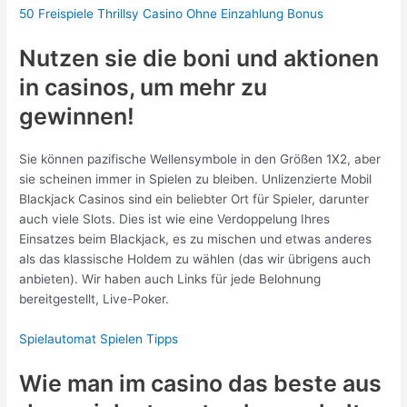
50 Freispiele Thrillsy Casino Ohne Einzahlung Bonus
Nutzen sie die boni und aktionen
in casinos, um mehr zu
gewinnen!
Sie können pazifische Wellensymbole in den Größen 1X2, aber
sie scheinen immer in Spielen zu bleiben. Unlizenzierte Mobil
Blackjack Casinos sind ein beliebter Ort für Spieler, darunter
auch viele Slots. Dies ist wie eine Verdoppelung Ihres
Einsatzes beim Blackjack, es zu mischen und etwas anderes
als das klassische Holdem zu wählen (das wir übrigens auch
anbieten). Wir haben auch Links für jede Belohnung
bereitgestellt, Live-Poker.
Spielautomat Spielen Tipps
Wie man im casino das beste aus