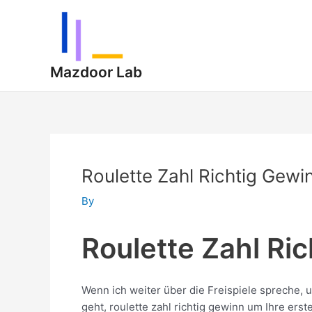
Skip
Post
to
navigation
content
Mazdoor Lab
Roulette Zahl Richtig Gewi
By
Roulette Zahl Ri
Wenn ich weiter über die Freispiele spreche,
geht, roulette zahl richtig gewinn um Ihre ers