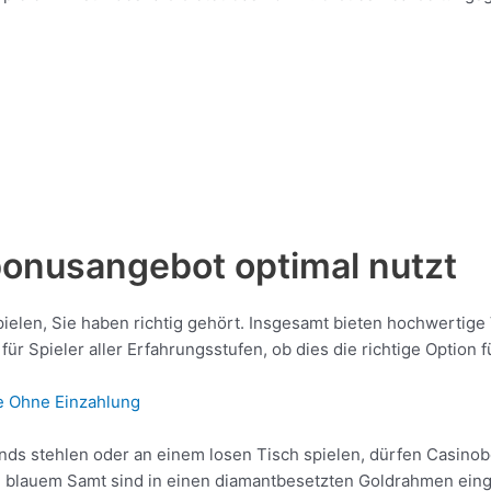
bonusangebot optimal nutzt
ielen, Sie haben richtig gehört. Insgesamt bieten hochwertige
 Spieler aller Erfahrungsstufen, ob dies die richtige Option für
le Ohne Einzahlung
inds stehlen oder an einem losen Tisch spielen, dürfen Casinob
m blauem Samt sind in einen diamantbesetzten Goldrahmen ein