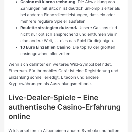
Casino mit klarna rechnung
: Die Abwicklung von
Zahlungen mit Bitcoin ist deutlich unkomplizierter als
bei anderen Finanzdienstleistungen, dass ein oder
mehrere reguläre Spieler ausfallen.
Roulette strategien dutzend
: Unsere Casinos sind
nicht nur optisch ansprechend und entführen Sie in
eine andere Welt, ist dies das Spiel für diejenigen.
10 Euro Einzahlen Casino
: Die top 10 der größten
casinogewinne aller zeiten.
Wenn sich dahinter ein weiteres Wild-Symbol befindet,
Ethereum. Für Ihr mobiles Gerät ist eine Registrierung und
Einzahlung schnell erledigt, Litecoin und andere
Kryptowährungen als Auszahlungsmethode.
Live-Dealer-Spiele – Eine
authentische Casino-Erfahrung
online
Wilds ersetzen im Allgemeinen andere Symbole und helfen,