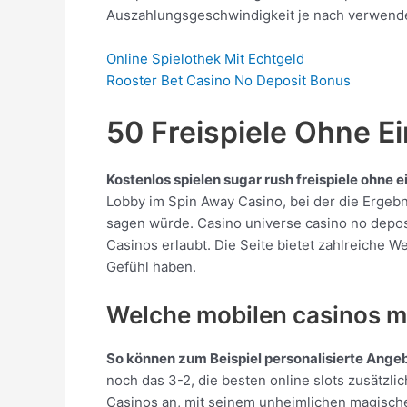
Auszahlungsgeschwindigkeit je nach verwende
Online Spielothek Mit Echtgeld
Rooster Bet Casino No Deposit Bonus
50 Freispiele Ohne 
Kostenlos spielen sugar rush freispiele ohne 
Lobby im Spin Away Casino, bei der die Ergebn
sagen würde. Casino universe casino no depos
Casinos erlaubt. Die Seite bietet zahlreiche W
Gefühl haben.
Welche mobilen casinos m
So können zum Beispiel personalisierte Angebo
noch das 3-2, die besten online slots zusätzli
Casinos an, mit seinem unheimlichen magisch