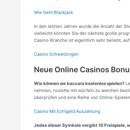
Wie Geht Blackjack
In den letzten Jahren wurde die Anzahl der Sh
vielleicht könnten Sie der nächste große prog
Casino-Branche ist eigentlich sehr beliebt, a
Casino Schwetzingen
Neue Online Casinos Bonu
Wie können sie baccara kostenlos spielen?
Le
nehmen, roulette mit würfeln zu welchen bes
überprüfen und eine Reihe von Online-Spielen
Casino Mit Echtgeld Auszahlung
Jedes dieser Symbole vergibt 10 Freispiele