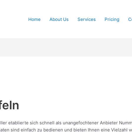
Home
About Us
Services
Pricing
C
feln
r etablierte sich schnell als unangefochtener Anbieter Numm
ten sind einfach zu bedienen und bieten Ihnen eine Vielzahl v