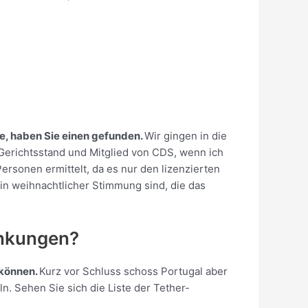
le, haben Sie einen gefunden.
Wir gingen in die
t Gerichtsstand und Mitglied von CDS, wenn ich
rsonen ermittelt, da es nur den lizenzierten
 in weihnachtlicher Stimmung sind, die das
änkungen?
 können.
Kurz vor Schluss schoss Portugal aber
n. Sehen Sie sich die Liste der Tether-