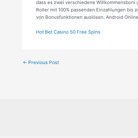
dass es zwei verschiedene Willkommensboni gi
Roller mit 100% passenden Einzahlungen bis z
von Bonusfunktionen auslösen. Android Online-
Hot Bet Casino 50 Free Spins
←
Previous Post