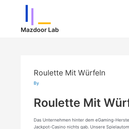
Skip
Post
to
navigation
content
Mazdoor Lab
Roulette Mit Würfeln
By
Roulette Mit Wür
Das Unternehmen hinter dem eGaming-Herstelle
Jackpot-Casino nichts gab. Unsere Spielautoma