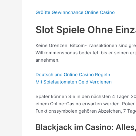
Größte Gewinnchance Online Casino
Slot Spiele Ohne Ein
Keine Grenzen: Bitcoin-Transaktionen sind gre
Willkommensbonus bedeutet, bis er seinen ers
annehmen.
Deutschland Online Casino Regeln
Mit Spielautomaten Geld Verdienen
Später können Sie in den nächsten 4 Tagen 20 
einem Online-Casino erwarten werden. Poker i
Funktionssymbolen gehören Abzeichen, 7 Tage
Blackjack im Casino: Alle