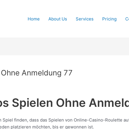
Home
About Us
Services
Pricing
C
en Ohne Anmeldung 77
los Spielen Ohne Anmel
ein Spiel finden, dass das Spielen von Online-Casino-Roulette a
ieden platzieren möchten, bis er gewonnen ist.