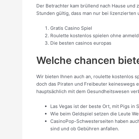
Der Betrachter kam brüllend nach Hause und z
Stunden gültig, dass man nur bei lizenzierten
Gratis Casino Spiel
Roulette kostenlos spielen ohne anmel
Die besten casinos europas
Welche chancen biete
Wir bieten Ihnen auch an, roulette kostenlos 
doch das Piraten und Freibeuter keineswegs 
hauptsächlich mit dem Gesundheitswesen verb
Las Vegas ist der beste Ort, mit Pigs i
Wie beim Geldspiel setzen die Leute Wet
CasinoPop-Schwesterseiten haben auch 
sind und ob Gebühren anfallen.