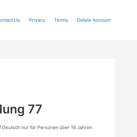
ontact Us
Privacy
Terms
Delete Account
dung 77
uf Deutsch nur für Personen über 18 Jahren