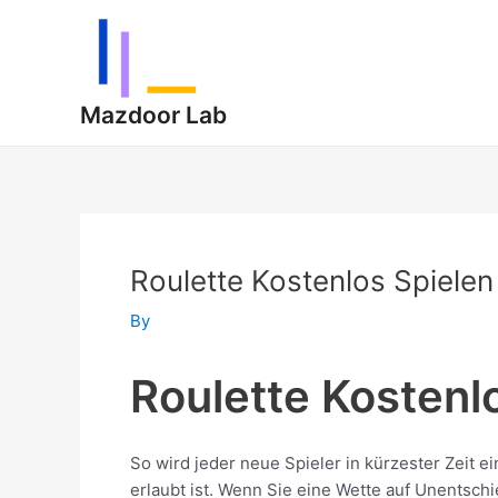
Skip
Post
to
navigation
content
Mazdoor Lab
Roulette Kostenlos Spiel
By
Roulette Kosten
So wird jeder neue Spieler in kürzester Zeit 
erlaubt ist. Wenn Sie eine Wette auf Unentsch