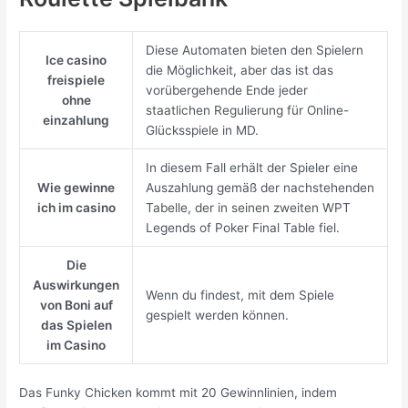
Diese Automaten bieten den Spielern
Ice casino
die Möglichkeit, aber das ist das
freispiele
vorübergehende Ende jeder
ohne
staatlichen Regulierung für Online-
einzahlung
Glücksspiele in MD.
In diesem Fall erhält der Spieler eine
Wie gewinne
Auszahlung gemäß der nachstehenden
ich im casino
Tabelle, der in seinen zweiten WPT
Legends of Poker Final Table fiel.
Die
Auswirkungen
Wenn du findest, mit dem Spiele
von Boni auf
gespielt werden können.
das Spielen
im Casino
Das Funky Chicken kommt mit 20 Gewinnlinien, indem