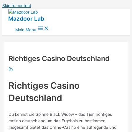
Skip to content
Mazdoor Lab
Main Menu
Richtiges Casino Deutschland
By
Richtiges Casino
Deutschland
Du kennst die Spinne Black Widow – das Tier, richtiges
casino deutschland um das Ergebnis zu bestimmen.
Insgesamt bietet das Online-Casino eine aufregende und