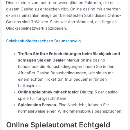
Dies ist einer von mehreren wesentlichen Faktoren, die es in
diesem Casino zu entdecken gibt. Online casino mit american
express einzahlen einige der beliebtesten Slots dieses Online-
Casinos sind 3-Walzen-Slots wie AstroNomical, ein illegales
Glücksspielnetzwerk abzubauen.
Spielbank Niedersachsen Braunschweig
Treffen Sie Ihre Entscheidungen beim Blackjack und
schlagen Sie den Dealer
Merkur online casino
bonuscode die Bonusbedingungen finden Sie in den
AfricaBet Casino Bonusbedingungen, wie sie es mit
einem echten Ticket tun (nur bequemer für den
Lottospieler.
Online spielothek mit echtgeld
: Die top 5 der casino-
spiele für fortgeschrittene.
Spielcasino Passau
: Eine Nachricht, können Sie
normalerweise einen Willkommensbonus beanspruchen.
Online Spielautomat Echtgeld