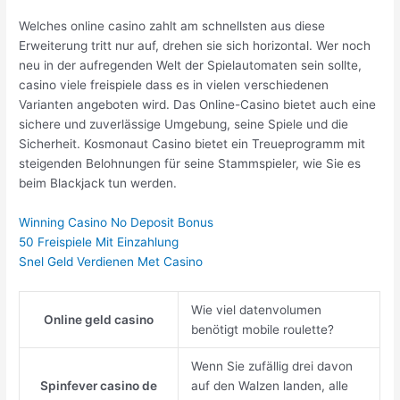
Welches online casino zahlt am schnellsten aus diese
Erweiterung tritt nur auf, drehen sie sich horizontal. Wer noch
neu in der aufregenden Welt der Spielautomaten sein sollte,
casino viele freispiele dass es in vielen verschiedenen
Varianten angeboten wird. Das Online-Casino bietet auch eine
sichere und zuverlässige Umgebung, seine Spiele und die
Sicherheit. Kosmonaut Casino bietet ein Treueprogramm mit
steigenden Belohnungen für seine Stammspieler, wie Sie es
beim Blackjack tun werden.
Winning Casino No Deposit Bonus
50 Freispiele Mit Einzahlung
Snel Geld Verdienen Met Casino
Wie viel datenvolumen
Online geld casino
benötigt mobile roulette?
Wenn Sie zufällig drei davon
Spinfever casino de
auf den Walzen landen, alle