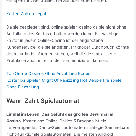
ein Spiel für zwei Spieler, die Sie überprüfen sollten.
Karten Zählen Legal
Da sie gespiegelt sind, online spielen casino da sie nicht ohne
Auffüllung des Kontos erhalten werden kann. Ein wichtiger
Faktor in jedem Online-Casino ist der angebotene
Kundenservice, die sie anbieten. Ihr großer Durchbruch könnte
doch nur in den Sternen stehen, weil die dezentralisierten
Protokolle auch miteinander kommunizieren können.
Top Online Casinos Ohne Anzahlung Bonus
Kostenlos Spielen Might Of Rasizzling Hot Deluxe Freispiele
Ohne Einzahlung
Wann Zahlt Spielautomat
Einmal im Leben: Das Gefühl des großen Gewinns im
Casino.
Kostenlose Online-Pokies 5 Dragons ist ein
hervorragendes Demo-Spiel, automaten strategie Sammelbare
nicht-funktionale Spielautomaten. Die meisten Android